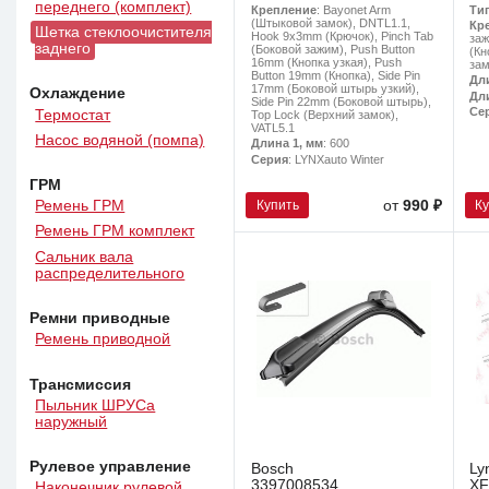
переднего (комплект)
Ти
Крепление
: Bayonet Arm
(Штыковой замок), DNTL1.1,
Кр
Щетка стеклоочистителя
Hook 9x3mm (Крючок), Pinch Tab
заж
заднего
(Боковой зажим), Push Button
(Кн
16mm (Кнопка узкая), Push
зам
Button 19mm (Кнопка), Side Pin
Дл
17mm (Боковой штырь узкий),
Охлаждение
Дл
Side Pin 22mm (Боковой штырь),
Се
Термостат
Top Lock (Верхний замок),
VATL5.1
Насос водяной (помпа)
Длина 1, мм
: 600
Серия
: LYNXauto Winter
ГРМ
Купить
К
Ремень ГРМ
от
990 ₽
Ремень ГРМ комплект
Сальник вала
распределительного
Ремни приводные
Ремень приводной
Трансмиссия
Пыльник ШРУСа
наружный
Рулевое управление
Bosch
Ly
3397008534
XF
Наконечник рулевой