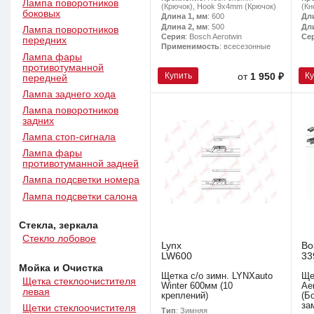
Лампа поворотников
(Крючок), Hook 9x4mm (Крючок)
(Кн
боковых
Длина 1, мм
: 600
Дл
Длина 2, мм
: 500
Дл
Лампа поворотников
Серия
: Bosch Aerotwin
Се
передних
Применимость
: всесезонные
Лампа фары
противотуманной
Купить
К
от
1 950 ₽
передней
Лампа заднего хода
Лампа поворотников
задних
Лампа стоп-сигнала
Лампа фары
противотуманной задней
Лампа подсветки номера
Лампа подсветки салона
Стекла, зеркала
Стекло лобовое
Lynx
Bo
LW600
33
Мойка и Очистка
Щетка с/о зимн. LYNXauto
Ще
Щетка стеклоочистителя
Winter 600мм (10
Ae
левая
креплений)
(Б
за
Щетки стеклоочистителя
Тип
: Зимняя