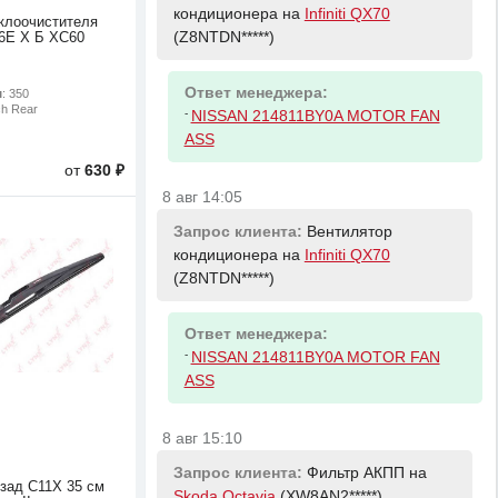
кондиционера на
Infiniti QX70
клоочистителя
(Z8NTDN*****)
6E Х Б XC60
Ответ менеджера:
м
: 350
ch Rear
-
NISSAN 214811BY0A MOTOR FAN
ASS
от
630 ₽
8 авг 14:05
Запрос клиента:
Вентилятор
кондиционера на
Infiniti QX70
(Z8NTDN*****)
Ответ менеджера:
-
NISSAN 214811BY0A MOTOR FAN
ASS
8 авг 15:10
Запрос клиента:
Фильтр АКПП на
 зад C11X 35 см
Skoda Octavia
(XW8AN2*****)