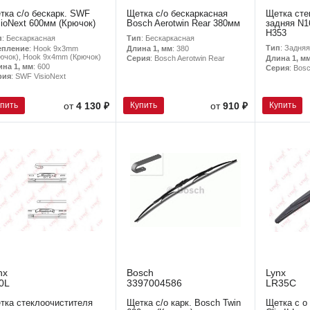
тка с/о бескарк. SWF
Щетка с/о бескаркасная
Щетка сте
sioNext 600мм (Крючок)
Bosch Aerotwin Rear 380мм
задняя N1
H353
п
: Бескаркасная
Тип
: Бескаркасная
Тип
: Задняя
епление
: Hook 9x3mm
Длина 1, мм
: 380
ючок), Hook 9x4mm (Крючок)
Длина 1, м
Серия
: Bosch Aerotwin Rear
ина 1, мм
: 600
Серия
: Bos
рия
: SWF VisioNext
упить
Купить
Купить
от
4 130 ₽
от
910 ₽
nx
Bosch
Lynx
0L
3397004586
LR35C
тка стеклоочистителя
Щетка с/о карк. Bosch Twin
Щетка с о