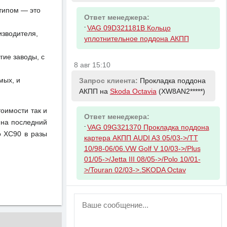
отипом — это
Ответ менеджера:
-
VAG 09D321181B Кольцо
изводителя,
уплотнительное поддона АКПП
ие заводы, с
8 авг 15:10
мых, и
Запрос клиента:
Прокладка поддона
АКПП на
Skoda Octavia
(XW8AN2*****)
тоимости так и
Ответ менеджера:
 на последний
-
VAG 09G321370 Прокладка поддона
o XC90 в разы
картера АКПП AUDI A3 05/03->/TT
10/98-06/06.VW Golf V 10/03->/Plus
01/05->/Jetta III 08/05->/Polo 10/01-
>/Touran 02/03->.SKODA Octav
ВНИМАНИЕ!
Возможность отправлять сообщения
для незарегистрированных