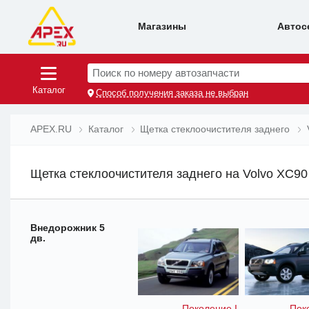
Магазины
Автос
Поиск по номеру автозапчасти
Каталог
Способ получения заказа не выбран
APEX.RU
Каталог
Щетка стеклоочистителя заднего
Щетка стеклоочистителя заднего на Volvo XC90
Внедорожник 5
дв.
Поколение I
Пок