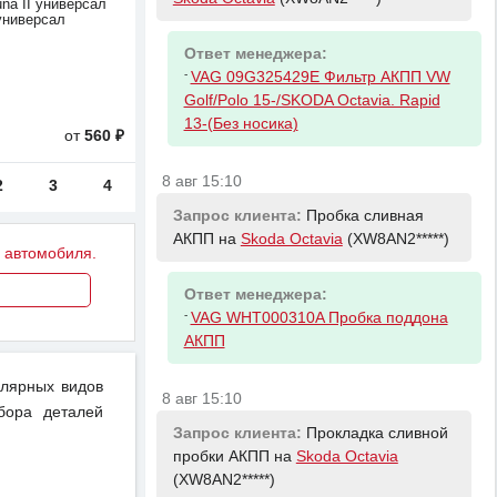
guna II универсал
 универсал
Ответ менеджера:
-
VAG 09G325429E Фильтр АКПП VW
Golf/Polo 15-/SKODA Octavia. Rapid
13-(Без носика)
от
560 ₽
8 авг 15:10
2
3
4
Запрос клиента:
Пробка сливная
АКПП на
Skoda Octavia
(XW8AN2*****)
у автомобиля.
Ответ менеджера:
-
VAG WHT000310A Пробка поддона
АКПП
улярных видов
8 авг 15:10
бора деталей
Запрос клиента:
Прокладка сливной
пробки АКПП на
Skoda Octavia
(XW8AN2*****)