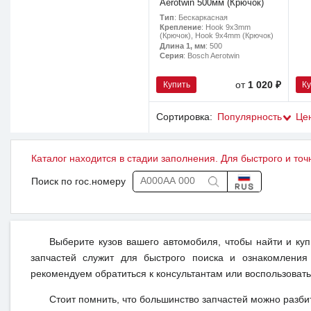
Aerotwin 500мм (Крючок)
Тип
: Бескаркасная
Крепление
: Hook 9x3mm
(Крючок), Hook 9x4mm (Крючок)
Длина 1, мм
: 500
Серия
: Bosch Aerotwin
Купить
К
от
1 020 ₽
Сортировка:
Популярность
Це
Каталог находится в стадии заполнения. Для быстрого и точ
Поиск по гос.номеру
Выберите кузов вашего автомобиля, чтобы найти и ку
запчастей служит для быстрого поиска и ознакомления
рекомендуем обратиться к консультантам или воспользовать
Стоит помнить, что большинство запчастей можно разби