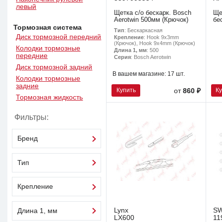
левый
Щетка с/о бескарк. Bosch
Ще
Aerotwin 500мм (Крючок)
бе
Тормозная система
Тип
: Бескаркасная
Диск тормозной передний
Крепление
: Hook 9x3mm
(Крючок), Hook 9x4mm (Крючок)
Колодки тормозные
Длина 1, мм
: 500
передние
Серия
: Bosch Aerotwin
Диск тормозной задний
В вашем магазине:
17 шт.
Колодки тормозные
задние
Купить
К
от
860 ₽
Тормозная жидкость
Фильтры:
Бренд
Тип
Крепление
Lynx
S
Длина 1, мм
LX600
11