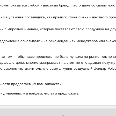
может оказаться любой известный бренд, часто даже со своим лог
но в упаковке поставщика, как правило, тоже очень известного про
ий с мировым именем, которые поставляют свою продукцию на друг
редпочтения основываясь на рекомендациях менеджеров или знако
м за тем, чтобы наше предложение было лучшим на рынке, как по с
м дешевле цена, многие выигрывают на этом не откладывая покупку
о сэкономить значительную сумму, купив воздушный фильтр Volv
ьности предлагаемых вам запчастей!
у, уверены, мы найдем, что вам предложить.