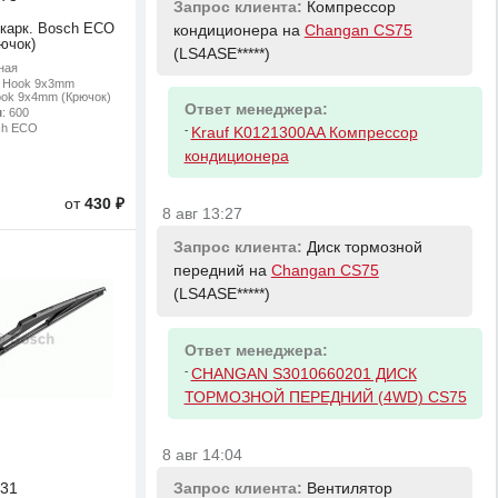
Запрос клиента:
Компрессор
 карк. Bosch ECO
кондиционера на
Changan CS75
ючок)
(LS4ASE*****)
ная
: Hook 9x3mm
ook 9x4mm (Крючок)
Ответ менеджера:
м
: 600
ch ECO
-
Krauf K0121300AA Компрессор
кондиционера
от
430 ₽
8 авг 13:27
Запрос клиента:
Диск тормозной
передний на
Changan CS75
(LS4ASE*****)
Ответ менеджера:
-
CHANGAN S3010660201 ДИСК
ТОРМОЗНОЙ ПЕРЕДНИЙ (4WD) CS75
8 авг 14:04
31
Запрос клиента:
Вентилятор