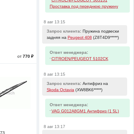
CITROEN/PEUGEOT 503151
Проставка под переднюю пружину
8 авг 13:15
Запрос клиента:
Пружина подвески
задняя на
Peugeot 408
(Z8T4D9*****)
Ответ менеджера:
от
770 ₽
-
CITROEN/PEUGEOT 5102CK
8 авг 13:15
Запрос клиента:
Антифриз на
Skoda Octavia
(XW8BK6*****)
Ответ менеджера:
-
VAG G012A8GM1 Антифриз (1 5L)
8 авг 13:17
73