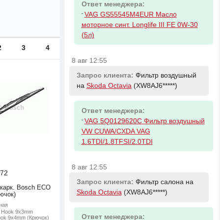
Ответ менеджера:
-
VAG GS55545M4EUR Масло
моторное синт. Longlife III FE 0W-30
(5л)
2
3
4
8 авг 12:55
Запрос клиента:
Фильтр воздушный
на
Skoda Octavia
(XW8AJ6*****)
Ответ менеджера:
-
VAG 5Q0129620C Фильтр воздушный
VW CUWA/CXDA VAG
1.6TDI/1.8TFSI/2.0TDI
8 авг 12:55
72
Запрос клиента:
Фильтр салона на
 карк. Bosch ECO
Skoda Octavia
(XW8AJ6*****)
ючок)
ная
: Hook 9x3mm
Ответ менеджера:
ook 9x4mm (Крючок)