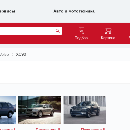
ервисы
Авто и мототехника
Подбор
Корзина
Volvo
XC90
оление I
Поколение II
Поколение II