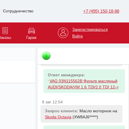
на
Skoda Octavia
(XW8AJ6*****)
+7 (495) 150-18-88
Сотрудничество
Ответ менеджера:
-
VAG 5Q0127177C Фильтр топливный
Зарегистрироваться
VAG 1.6
Войти
Заказы
Гараж
8 авг 12:54
Запрос клиента:
Фильтр масляный
на
Skoda Octavia
(XW8AJ6*****)
Ответ менеджера:
-
VAG 03N115562B Фильтр масляный
AUDI/SKODA/VW 1.6 TDI/2.0 TDI 12->
8 авг 12:54
Запрос клиента:
Масло моторное на
Skoda Octavia
(XW8AJ6*****)