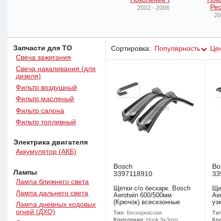
Рес
2002 - 2006
20
Запчасти для ТО
Сортировка:
Популярность
Це
Свеча зажигания
Свеча накаливания (для
дизеля)
Фильтр воздушный
Фильтр масляный
Фильтр салона
Фильтр топливный
Электрика двигателя
Аккумулятор (АКБ)
Bosch
Bo
Лампы
3397118910
33
Лампа ближнего света
Щетки с/о бескарк. Bosch
Ще
Лампа дальнего света
Aerotwin 600/500мм
Ae
(Крючок) всесезонные
уз
Лампа дневных ходовых
огней (ДХО)
Тип
: Бескаркасная
Ти
Крепление
: Hook 9x3mm
Кр