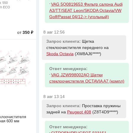
м
: 550
-
VAG 5Q0819653 Фильтр салона Audi
ch ECO
A3/TT/SEAT Leon/SKODA Octavia/VW
Golf/Passat 04/12-> (угольный)
8 авг 12:56
от
350 ₽
Запрос клиента:
Щетка
стеклоочистителя переднего на
Skoda Octavia
(XW8AJ6*****)
Ответ менеджера:
-
VAG JZW998002AQ Щетки
стеклоочистетеля OCTAVIA A7 (компл)
8 авг 13:14
Запрос клиента:
Проставка пружины
задней на
Peugeot 408
(Z8T4D9*****)
клоочистителя
ная 600 мм
Ответ менеджера:
-