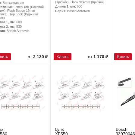
(Крючок), Hook 9x4mm (Крючок)
п
: Бескаркасная
Длина 1, мм
: 600
епление
: Pinch Tab (Боковой
им), Push Button 19mm
Серия
: Bosch Aerotwin
опка), Top Lock (Верхний
ок)
ина 1, мм
: 600
ина 2, мм
: 530
рия
: Bosch Aerotwin
упить
Купить
Купить
от
2 130 ₽
от
1 170 ₽
nx
Lynx
Bosch
530
XF550
33970046