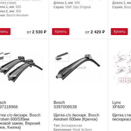
опка узкая)
Длина 1, мм
: 600
Длина 1, м
ина 1, мм
: 625
Серия
: SWF Das Original
Серия
: Bos
ина 2, мм
: 500
рия
: Bosch Aerotwin
упить
Купить
Купить
от
2 530 ₽
от
2 420 ₽
sch
Bosch
Lynx
97118966
3397008538
XF600
тки с/о бескарк. Bosch
Щетка с/о бескарк. Bosch
Щетка сте
rotwin 600/530мм
Aerotwin 600мм (Крючок)
бескаркас
оковой зажим, Верхний
Тип
: Бескаркасная
мок, Кнопка)
Крепление
: Hook 9x3mm