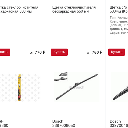
тка стеклоочистителя
Щетка стеклоочистителя
Щетка с/о
скаркасная 530 мм
бескаркасная 550 мм
600мм (Кр
Тип
: Каркас
Крепление
(Крючок), H
Длина 1, м
Серия
: Bos
упить
Купить
Купить
от
770 ₽
от
760 ₽
WF
Bosch
Bosch
9860
3397008050
33970046