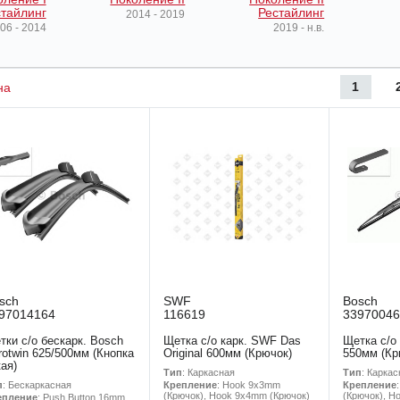
тайлинг
Рестайлинг
2014 - 2019
06 - 2014
2019 - н.в.
1
на
sch
SWF
Bosch
97014164
116619
33970046
тки с/о бескарк. Bosch
Щетка с/о карк. SWF Das
Щетка с/о
rotwin 625/500мм (Кнопка
Original 600мм (Крючок)
550мм (Кр
кая)
Тип
: Каркасная
Тип
: Каркас
п
: Бескаркасная
Крепление
: Hook 9x3mm
Крепление
(Крючок), Hook 9x4mm (Крючок)
(Крючок), H
епление
: Push Button 16mm