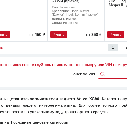
600мм (Крючок)
Clio II La
Megan III
Тип
: Каркасная
Крепление
: Hook 9x3mm
(Крючок), Hook 9x4mm (Крючок)
Длина 1, мм
: 600
Серия
: Bosch Twin
упить
Купить
Купить
от
450 ₽
от
850 ₽
1
на
ного поиска воспользуйтесь поиском по гос. номеру или VIN номер
Поиск по VIN
пить
щетка стеклоочистителя заднего Volvo XC90
. Каталог поп
 с ценами нашего интернет-магазина. Для более точного под
ся запросом по уникальному коду транспортного средства.
ть на 4 основные ценовые категории: