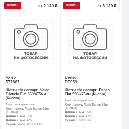
Купить
Купить
от
2 140 ₽
от
3 120 ₽
Valeo
Denso
577867
DF059
Щетки с/о бескарк. Valeo
Щетки с/о бескарк. Denso
Silencio Flat 550/475мм
Flat 550/475мм (Кнопка)
(Кнопка)
Тип
: Бескаркасная
Тип
: Бескаркасная
Крепление
: Push Button 19mm
(Кнопка)
Крепление
: Push Button 19mm
(Кнопка)
Длина 1, мм
: 550
Длина 1, мм
: 550
Длина 2, мм
: 475
Длина 2, мм
: 475
Серия
: Denso Flat
Серия
: Valeo Silencio Flat