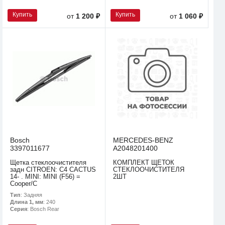
Купить
Купить
от
1 200 ₽
от
1 060 ₽
Bosch
MERCEDES-BENZ
3397011677
A2048201400
Щетка стеклоочистителя
КОМПЛЕКТ ЩЕТОК
задн CITROEN: C4 CACTUS
СТЕКЛООЧИСТИТЕЛЯ
14- . MINI: MINI (F56) =
2ШТ
Cooper/C
Тип
: Задняя
Длина 1, мм
: 240
Серия
: Bosch Rear