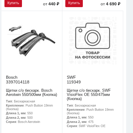
Купить
Купить
от
440 ₽
от
4 690 ₽
Bosch
SWF
3397014118
119349
Щетки с/о бескарк. Bosch
Щетки с/о бескарк. SWF
Aerotwin 550/500мм (Кнопка)
VisioFlex OE 550/475мм
(Кнопка)
Тип
: Бескаркасная
Тип
: Бескаркасная
Крепление
: Push Button 19mm
(Кнопка)
Крепление
: Push Button 19mm
(Кнопка)
Длина 1, мм
: 550
Длина 1, мм
: 550
Длина 2, мм
: 500
Длина 2, мм
: 475
Серия
: Bosch Aerotwin
Серия
: SWF VisioFlex OE