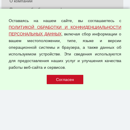
О компании
Политика обработки и конфиденциальности
персональных данных
Оставаясь на нашем сайте, вы соглашаетесь с
Согласием на обработку персональных данных
ПОЛИТИКОЙ ОБРАБОТКИ И КОНФИДЕНЦИАЛЬНОСТИ
Оферта оптовой купли-продажи
ПЕРСОНАЛЬНЫХ ДАННЫХ
, включая сбор информации о
Публичная оферта
вашем местоположении, типе, языке и версии
операционной системы и браузера, а также данных об
используемом устройстве. Эти сведения используются
для предоставления наших услуг и улучшения качества
© 2026 ООО "Феникс"
работы веб-сайта и сервисов.
Все права защищены.