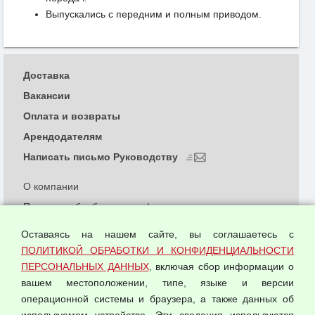
Выпускались с передним и полным приводом.
Доставка
Вакансии
Оплата и возвраты
Арендодателям
Написать письмо Руководству
О компании
Политика обработки и конфиденциальности
персональных данных
Оставаясь на нашем сайте, вы соглашаетесь с
Согласием на обработку персональных данных
ПОЛИТИКОЙ ОБРАБОТКИ И КОНФИДЕНЦИАЛЬНОСТИ
Оферта оптовой купли-продажи
ПЕРСОНАЛЬНЫХ ДАННЫХ
, включая сбор информации о
Публичная оферта
вашем местоположении, типе, языке и версии
операционной системы и браузера, а также данных об
используемом устройстве. Эти сведения используются