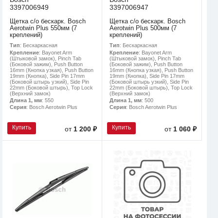
3397006949
3397006947
Щетка с/о бескарк. Bosch
Щетка с/о бескарк. Bosch
Aerotwin Plus 550мм (7
Aerotwin Plus 500мм (7
креплений)
креплений)
Тип
: Бескаркасная
Тип
: Бескаркасная
Крепление
: Bayonet Arm
Крепление
: Bayonet Arm
(Штыковой замок), Pinch Tab
(Штыковой замок), Pinch Tab
(Боковой зажим), Push Button
(Боковой зажим), Push Button
16mm (Кнопка узкая), Push Button
16mm (Кнопка узкая), Push Button
19mm (Кнопка), Side Pin 17mm
19mm (Кнопка), Side Pin 17mm
(Боковой штырь узкий), Side Pin
(Боковой штырь узкий), Side Pin
22mm (Боковой штырь), Top Lock
22mm (Боковой штырь), Top Lock
(Верхний замок)
(Верхний замок)
Длина 1, мм
: 550
Длина 1, мм
: 500
Серия
: Bosch Aerotwin Plus
Серия
: Bosch Aerotwin Plus
Купить
Купить
от
1 200 ₽
от
1 060 ₽