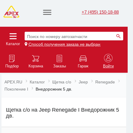
+7 (495) 150-18-88
Поиск по номеру автозапчасти
Каталог
Способ получения заказа не выбран
Подбор
Корзина
Заказы
Гараж
Войти
APEX.RU
Каталог
Щетка с/о
Jeep
Renegade
Поколение I
Внедорожник 5 дв.
Щетка с/о на Jeep Renegade I Внедорожник 5
дв.