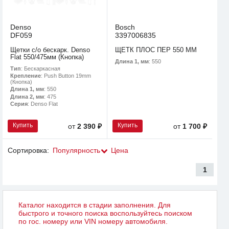
Denso
Bosch
DF059
3397006835
Щетки с/о бескарк. Denso
ЩЕТК ПЛОС ПЕР 550 MM
Flat 550/475мм (Кнопка)
Длина 1, мм
: 550
Тип
: Бескаркасная
Крепление
: Push Button 19mm
(Кнопка)
Длина 1, мм
: 550
Длина 2, мм
: 475
Серия
: Denso Flat
Купить
Купить
от
2 390 ₽
от
1 700 ₽
Сортировка:
Популярность
Цена
1
Каталог находится в стадии заполнения. Для
быстрого и точного поиска воспользуйтесь поиском
по гос. номеру или VIN номеру автомобиля.