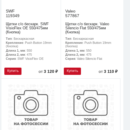
SWF
Valeo
119349
577867
Щетки с/о бескарк. SWF
Щетки с/о бескарк. Valeo
VisioFlex OE 550/475мм
Silencio Flat 550/475мм
(Кнопка)
(Кнопка)
Тип
: Бескаркасная
Тип
: Бескаркасная
Крепление
: Push Button 19mm
Крепление
: Push Button 19mm
(Кнопка)
(Кнопка)
Длина 1, мм
: 550
Длина 1, мм
: 550
Длина 2, мм
: 475
Длина 2, мм
: 475
Серия
: SWF VisioFlex OE
Серия
: Valeo Silencio Flat
Купить
Купить
от
3 120 ₽
от
3 110 ₽