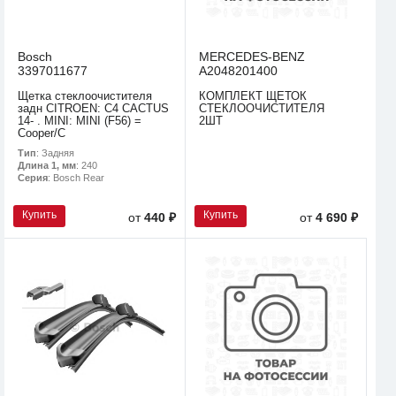
Bosch
MERCEDES-BENZ
3397011677
A2048201400
Щетка стеклоочистителя
КОМПЛЕКТ ЩЕТОК
задн CITROEN: C4 CACTUS
СТЕКЛООЧИСТИТЕЛЯ
14- . MINI: MINI (F56) =
2ШТ
Cooper/C
Тип
: Задняя
Длина 1, мм
: 240
Серия
: Bosch Rear
Купить
Купить
от
440 ₽
от
4 690 ₽