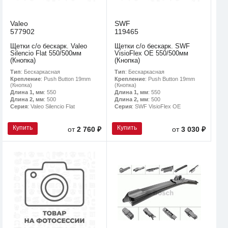
Valeo
SWF
577902
119465
Щетки с/о бескарк. Valeo
Щетки с/о бескарк. SWF
Silencio Flat 550/500мм
VisioFlex OE 550/500мм
(Кнопка)
(Кнопка)
Тип
: Бескаркасная
Тип
: Бескаркасная
Крепление
: Push Button 19mm
Крепление
: Push Button 19mm
(Кнопка)
(Кнопка)
Длина 1, мм
: 550
Длина 1, мм
: 550
Длина 2, мм
: 500
Длина 2, мм
: 500
Серия
: Valeo Silencio Flat
Серия
: SWF VisioFlex OE
Купить
Купить
от
2 760 ₽
от
3 030 ₽