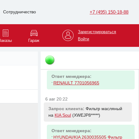
Renault Megane
(VF1LM1*****)
+7 (495) 150-18-88
Сотрудничество
Ответ менеджера:
-
RENAULT 7701071862 Мотор
вентBM1B
Зарегистрироваться
Войти
Заказы
Гараж
6 авг 20:06
Запрос клиента:
Мотор отопителя на
Renault Megane
(VF1LM1*****)
Ответ менеджера:
-
RENAULT 7701056965
6 авг 20:22
Запрос клиента:
Фильтр масляный
на
KIA Soul
(XWEJP8*****)
Ответ менеджера:
-
HYUNDAI/KIA 2630035505 Фильтр