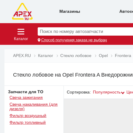
Магазины
Автос
Поиск по номеру автозапчасти
Каталог
Способ получения заказа не выбран
APEX.RU
Каталог
Стекло лобовое
Opel
Frontera
Стекло лобовое на Opel Frontera A Внедорожник
Запчасти для ТО
Сортировка:
Популярность
Це
Свеча зажигания
Свеча накаливания (для
дизеля)
Фильтр воздушный
Фильтр топливный