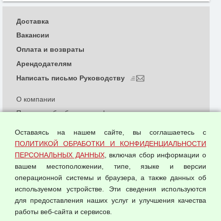
Доставка
Вакансии
Оплата и возвраты
Арендодателям
Написать письмо Руководству
О компании
Политика обработки и конфиденциальности
персональных данных
Оставаясь на нашем сайте, вы соглашаетесь с
Согласием на обработку персональных данных
ПОЛИТИКОЙ ОБРАБОТКИ И КОНФИДЕНЦИАЛЬНОСТИ
Оферта оптовой купли-продажи
ПЕРСОНАЛЬНЫХ ДАННЫХ
, включая сбор информации о
Публичная оферта
вашем местоположении, типе, языке и версии
операционной системы и браузера, а также данных об
используемом устройстве. Эти сведения используются
для предоставления наших услуг и улучшения качества
© 2026 ООО "Феникс"
работы веб-сайта и сервисов.
Все права защищены.