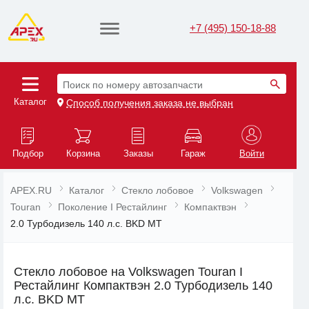
+7 (495) 150-18-88
Поиск по номеру автозапчасти
Каталог
Способ получения заказа не выбран
Подбор
Корзина
Заказы
Гараж
Войти
APEX.RU
Каталог
Стекло лобовое
Volkswagen
Touran
Поколение I Рестайлинг
Компактвэн
2.0 Турбодизель 140 л.с. BKD MT
Стекло лобовое на Volkswagen Touran I
Рестайлинг Компактвэн 2.0 Турбодизель 140
л.с. BKD MT