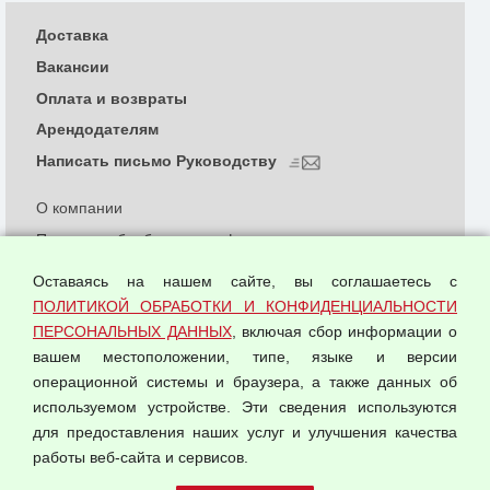
Доставка
Вакансии
Оплата и возвраты
Арендодателям
Написать письмо Руководству
О компании
Политика обработки и конфиденциальности
персональных данных
Оставаясь на нашем сайте, вы соглашаетесь с
Согласием на обработку персональных данных
ПОЛИТИКОЙ ОБРАБОТКИ И КОНФИДЕНЦИАЛЬНОСТИ
Оферта оптовой купли-продажи
ПЕРСОНАЛЬНЫХ ДАННЫХ
, включая сбор информации о
Публичная оферта
вашем местоположении, типе, языке и версии
операционной системы и браузера, а также данных об
используемом устройстве. Эти сведения используются
для предоставления наших услуг и улучшения качества
© 2026 ООО "Феникс"
работы веб-сайта и сервисов.
Все права защищены.