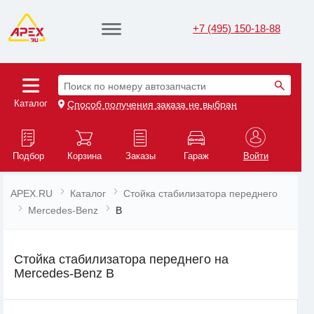
+7 (495) 150-18-88
Поиск по номеру автозапчасти
Каталог
Способ получения заказа не выбран
Подбор
Корзина
Заказы
Гараж
Войти
APEX.RU
Каталог
Стойка стабилизатора переднего
Mercedes-Benz
B
Стойка стабилизатора переднего на
Mercedes-Benz B