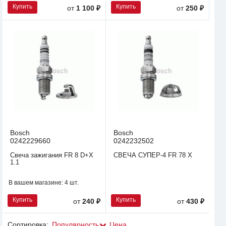
Купить
Купить
от
1 100 ₽
от
250 ₽
Bosch
Bosch
0242229660
0242232502
Свеча зажигания FR 8 D+X
СВЕЧА СУПЕР-4 FR 78 X
1.1
В вашем магазине:
4 шт.
Купить
Купить
от
240 ₽
от
430 ₽
Сортировка:
Популярность
Цена