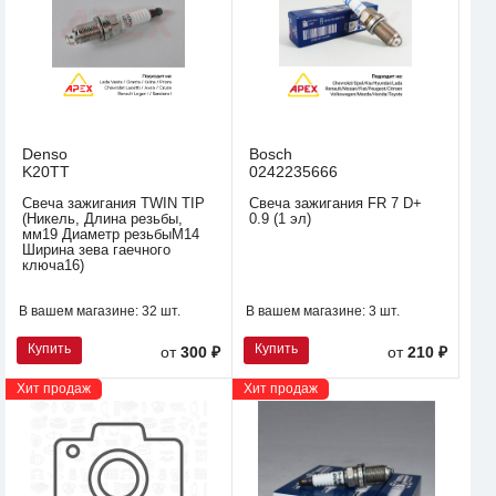
Denso
Bosch
K20TT
0242235666
Свеча зажигания TWIN TIP
Свеча зажигания FR 7 D+
(Никель, Длина резьбы,
0.9 (1 эл)
мм19 Диаметр резьбыM14
Ширина зева гаечного
ключа16)
В вашем магазине:
32 шт.
В вашем магазине:
3 шт.
Купить
Купить
от
300 ₽
от
210 ₽
Хит продаж
Хит продаж