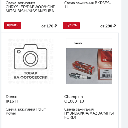
Свеча зажигания
Свеча зажигания BKR5ES-
CHRYSLER/DAEWOO/HONDA/HYUNDAI/KIA/MAZDA/
11
MITSUBISHI/NISSAN/SUBA
Купить
Купить
от
170 ₽
от
290 ₽
Denso
Champion
IK16TT
OE063T10
Свеча зажигания Irdium
Свеча зажигания
Power
HYUNDAI/KIA/MAZDA/MITSUBISHI/
FORD¶