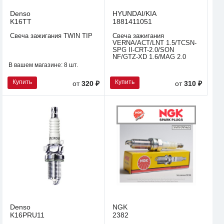
Denso
HYUNDAI/KIA
K16TT
1881411051
Свеча зажигания TWIN TIP
Свеча зажигания
VERNA/ACT/LNT 1.5/TCSN-
SPG II-CRT-2.0/SON
NF/GTZ-XD 1.6/MAG 2.0
В вашем магазине:
8 шт.
Купить
Купить
от
320 ₽
от
310 ₽
Denso
NGK
K16PRU11
2382