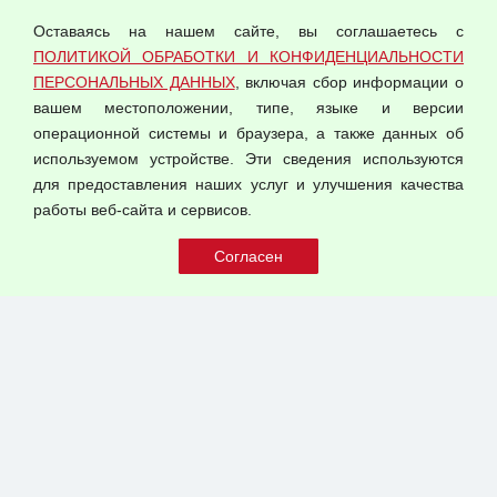
персональных данных
Оставаясь на нашем сайте, вы соглашаетесь с
Согласием на обработку персональных данных
ПОЛИТИКОЙ ОБРАБОТКИ И КОНФИДЕНЦИАЛЬНОСТИ
Оферта оптовой купли-продажи
ПЕРСОНАЛЬНЫХ ДАННЫХ
, включая сбор информации о
Публичная оферта
вашем местоположении, типе, языке и версии
операционной системы и браузера, а также данных об
используемом устройстве. Эти сведения используются
для предоставления наших услуг и улучшения качества
© 2026 ООО "Феникс"
работы веб-сайта и сервисов.
Все права защищены.