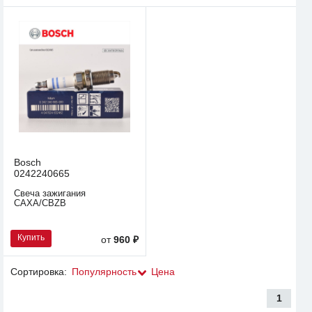
Bosch
0242240665
Свеча зажигания
CAXA/CBZB
Купить
от
960 ₽
Сортировка:
Популярность
Цена
1