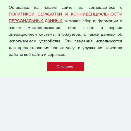
персональных данных
Оставаясь на нашем сайте, вы соглашаетесь с
Согласием на обработку персональных данных
ПОЛИТИКОЙ ОБРАБОТКИ И КОНФИДЕНЦИАЛЬНОСТИ
Оферта оптовой купли-продажи
ПЕРСОНАЛЬНЫХ ДАННЫХ
, включая сбор информации о
Публичная оферта
вашем местоположении, типе, языке и версии
операционной системы и браузера, а также данных об
используемом устройстве. Эти сведения используются
для предоставления наших услуг и улучшения качества
© 2026 ООО "Феникс"
работы веб-сайта и сервисов.
Все права защищены.