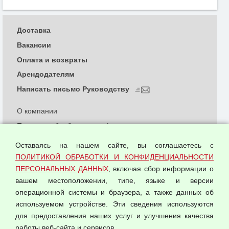
Доставка
Вакансии
Оплата и возвраты
Арендодателям
Написать письмо Руководству
О компании
Политика обработки и конфиденциальности
персональных данных
Оставаясь на нашем сайте, вы соглашаетесь с
Согласием на обработку персональных данных
ПОЛИТИКОЙ ОБРАБОТКИ И КОНФИДЕНЦИАЛЬНОСТИ
Оферта оптовой купли-продажи
ПЕРСОНАЛЬНЫХ ДАННЫХ
, включая сбор информации о
Публичная оферта
вашем местоположении, типе, языке и версии
операционной системы и браузера, а также данных об
используемом устройстве. Эти сведения используются
для предоставления наших услуг и улучшения качества
© 2026 ООО "Феникс"
работы веб-сайта и сервисов.