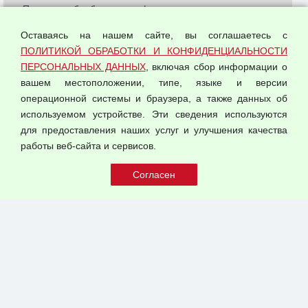
Политика обработки и конфиденциальности
персональных данных
Оставаясь на нашем сайте, вы соглашаетесь с
Согласием на обработку персональных данных
ПОЛИТИКОЙ ОБРАБОТКИ И КОНФИДЕНЦИАЛЬНОСТИ
Оферта оптовой купли-продажи
ПЕРСОНАЛЬНЫХ ДАННЫХ
, включая сбор информации о
Публичная оферта
вашем местоположении, типе, языке и версии
операционной системы и браузера, а также данных об
используемом устройстве. Эти сведения используются
для предоставления наших услуг и улучшения качества
© 2026 ООО "Феникс"
работы веб-сайта и сервисов.
Все права защищены.