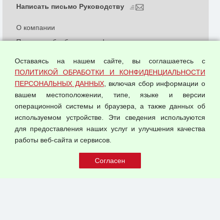
Написать письмо Руководству
О компании
Политика обработки и конфиденциальности
персональных данных
Оставаясь на нашем сайте, вы соглашаетесь с
Согласием на обработку персональных данных
ПОЛИТИКОЙ ОБРАБОТКИ И КОНФИДЕНЦИАЛЬНОСТИ
Оферта оптовой купли-продажи
ПЕРСОНАЛЬНЫХ ДАННЫХ
, включая сбор информации о
Публичная оферта
вашем местоположении, типе, языке и версии
операционной системы и браузера, а также данных об
используемом устройстве. Эти сведения используются
для предоставления наших услуг и улучшения качества
© 2026 ООО "Феникс"
работы веб-сайта и сервисов.
Все права защищены.