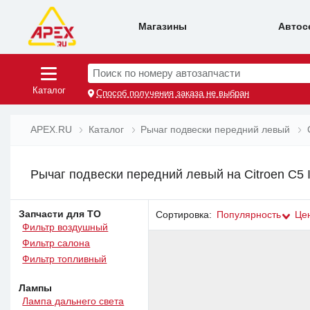
Магазины
Автос
Поиск по номеру автозапчасти
Каталог
Способ получения заказа не выбран
APEX.RU
Каталог
Рычаг подвески передний левый
Рычаг подвески передний левый на Citroen C5 II
Запчасти для ТО
Сортировка:
Популярность
Це
Фильтр воздушный
Фильтр салона
Фильтр топливный
Лампы
Лампа дальнего света