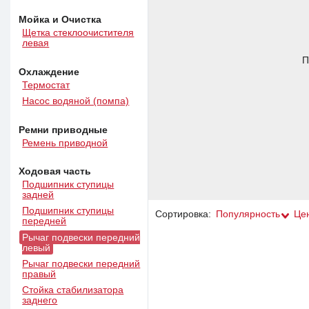
Мойка и Очистка
Щетка стеклоочистителя
левая
П
Охлаждение
Термостат
Насос водяной (помпа)
Ремни приводные
Ремень приводной
Ходовая часть
Подшипник ступицы
задней
Подшипник ступицы
Сортировка:
Популярность
Це
передней
Рычаг подвески передний
левый
Рычаг подвески передний
правый
Стойка стабилизатора
заднего