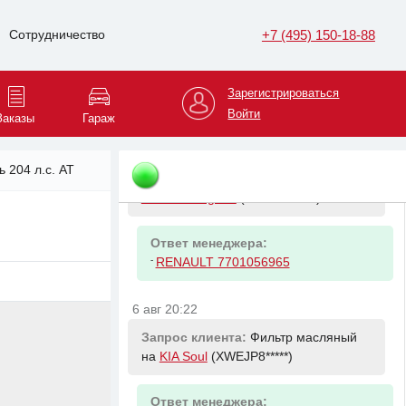
Запрос клиента:
Вентилятор на
Renault Megane
(VF1LM1*****)
+7 (495) 150-18-88
Сотрудничество
Ответ менеджера:
-
RENAULT 7701071862 Мотор
Зарегистрироваться
вентBM1B
Войти
Заказы
Гараж
6 авг 20:06
ь 204 л.с. AT
Запрос клиента:
Мотор отопителя на
Renault Megane
(VF1LM1*****)
Ответ менеджера:
-
RENAULT 7701056965
6 авг 20:22
Запрос клиента:
Фильтр масляный
на
KIA Soul
(XWEJP8*****)
Ответ менеджера: