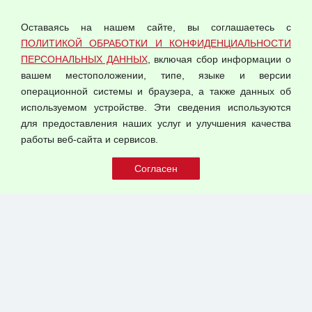
Политика обработки и конфиденциальности
персональных данных
Оставаясь на нашем сайте, вы соглашаетесь с
Согласием на обработку персональных данных
ПОЛИТИКОЙ ОБРАБОТКИ И КОНФИДЕНЦИАЛЬНОСТИ
Оферта оптовой купли-продажи
ПЕРСОНАЛЬНЫХ ДАННЫХ
, включая сбор информации о
Публичная оферта
вашем местоположении, типе, языке и версии
операционной системы и браузера, а также данных об
используемом устройстве. Эти сведения используются
для предоставления наших услуг и улучшения качества
© 2026 ООО "Феникс"
работы веб-сайта и сервисов.
Все права защищены.