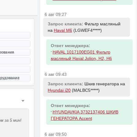
6 авг 09:27
Запрос клиента:
Фильтр масляный
на
Haval M6
(LGWEF4*****)
Ответ менеджера:
-
HAVAL 1017100EG01 Фильтр
рования
масляный Haval Jolion, H2, H6
6 авг 09:43
орудование
Запрос клиента:
Шкив генератора на
Hyundai i20
(MALBC5*****)
Ответ менеджера:
-
HYUNDAI/KIA 3732137406 ШКИВ
ГЕНЕРАТОРА Accent
м за 5 мин!
6 авг 09:50