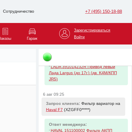
Ответ менеджера:
-
FORD 1872414 Амортизатор
+7 (495) 150-18-88
Сотрудничество
передней подвески правый
Зарегистрироваться
6 авг 08:56
Войти
Заказы
Гараж
Запрос клиента:
Вал приводной
левый на
LADA Largus
(XTAKS0*****)
Ответ менеджера:
-
LADA 391014232R Привод левый
Лада Largus (до 17г.) (дв. K4M/КПП
JR5)
6 авг 09:25
Запрос клиента:
Фильтр вариатор на
Haval F7
(XZGFF0*****)
Ответ менеджера:
-
HAVAL 151100002 Фильтр АКПП