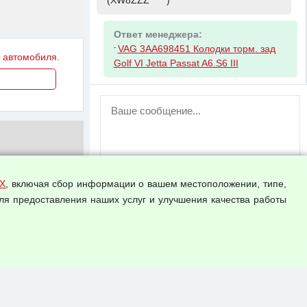
(XW8ZZZ*****)
Ответ менеджера:
-
VAG 3AA698451 Колодки торм. зад
у автомобиля.
Golf VI Jetta Passat A6.S6 III
ВНИМАНИЕ!
Возможность отправлять сообщения
для незарегистрированных
пользователей временно отключена!
Зарегистрируйтесь или войдите в свой
аккаунт.
Х
, включая сбор информации о вашем местоположении, типе,
ля предоставления наших услуг и улучшения качества работы
Прикрепить