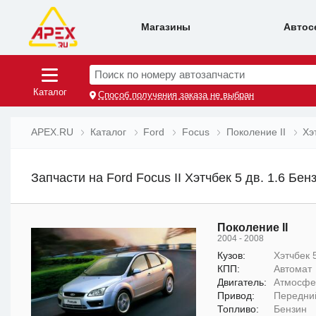
Магазины
Автос
Поиск по номеру автозапчасти
Каталог
Способ получения заказа не выбран
APEX.RU
Каталог
Ford
Focus
Поколение II
Хэ
Запчасти на Ford Focus II Хэтчбек 5 дв. 1.6 Бенз
Поколение II
2004 - 2008
Кузов:
Хэтчбек 5
КПП:
Автомат
Двигатель:
Атмосфер
Привод:
Передни
Топливо:
Бензин