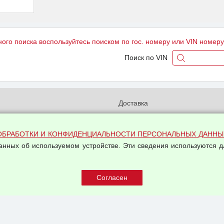
ного поиска воспользуйтесь поиском по гос. номеру или VIN номер
Поиск по VIN
и
Доставка
бработки и конфиденциальности
Вакансии
ых данных
Оплата и возвраты
ОБРАБОТКИ И КОНФИДЕНЦИАЛЬНОСТИ ПЕРСОНАЛЬНЫХ ДАННЫ
на обработку персональных
данных об используемом устройстве. Эти сведения используются д
Арендодателям
Написать письмо Руководству
овой купли-продажи
оферта