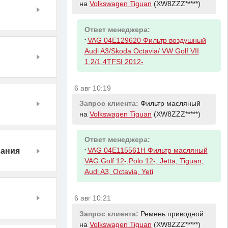
на
Volkswagen Tiguan
(XW8ZZZ*****)
Ответ менеджера:
-
VAG 04E129620 Фильтр воздушный
Audi A3/Skoda Octavia/ VW Golf VII
1.2/1.4TFSI 2012-
6 авг 10:19
Запрос клиента:
Фильтр масляный
на
Volkswagen Tiguan
(XW8ZZZ*****)
Ответ менеджера:
-
вания
VAG 04E115561H Фильтр масляный
VAG Golf 12-,Polo 12-, Jetta, Tiguan,
Audi A3, Octavia, Yeti
6 авг 10:21
Запрос клиента:
Ремень приводной
на
Volkswagen Tiguan
(XW8ZZZ*****)