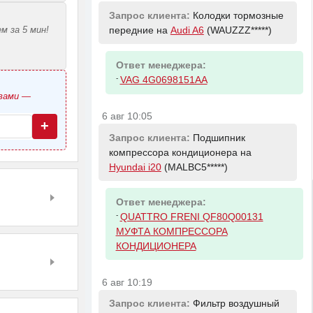
Запрос клиента:
Колодки тормозные
м за 5 мин!
передние на
Audi A6
(WAUZZZ*****)
Ответ менеджера:
-
VAG 4G0698151AA
овами —
6 авг 10:05
+
Запрос клиента:
Подшипник
компрессора кондиционера на
Hyundai i20
(MALBC5*****)
Ответ менеджера:
-
QUATTRO FRENI QF80Q00131
МУФТА КОМПРЕССОРА
КОНДИЦИОНЕРА
6 авг 10:19
Запрос клиента:
Фильтр воздушный