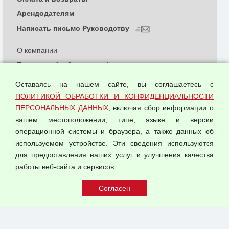
Арендодателям
Написать письмо Руководству
О компании
Политика обработки и конфиденциальности
персональных данных
Оставаясь на нашем сайте, вы соглашаетесь с
Согласием на обработку персональных данных
ПОЛИТИКОЙ ОБРАБОТКИ И КОНФИДЕНЦИАЛЬНОСТИ
Оферта оптовой купли-продажи
ПЕРСОНАЛЬНЫХ ДАННЫХ
, включая сбор информации о
Публичная оферта
вашем местоположении, типе, языке и версии
операционной системы и браузера, а также данных об
используемом устройстве. Эти сведения используются
для предоставления наших услуг и улучшения качества
© 2026 ООО "Феникс"
работы веб-сайта и сервисов.
Все права защищены.