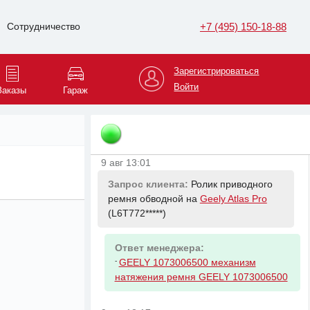
+7 (495) 150-18-88
Сотрудничество
9 авг 13:01
Запрос клиента:
Ремень приводной
на
Geely Atlas Pro
(L6T772*****)
Зарегистрироваться
Войти
Заказы
Гараж
Ответ менеджера:
-
GEELY 1073006600 РЕМЕНЬ
ПРИВОДНОЙ BSG
9 авг 13:01
Запрос клиента:
Ролик приводного
ремня обводной на
Geely Atlas Pro
(L6T772*****)
Ответ менеджера:
-
GEELY 1073006500 механизм
натяжения ремня GEELY 1073006500