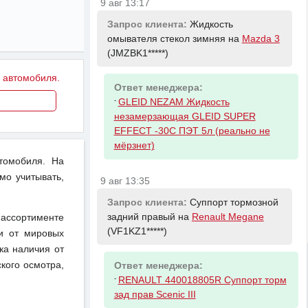
9 авг 13:17
Запрос клиента:
Жидкость
омывателя стекол зимняя на
Mazda 3
(JMZBK1*****)
у автомобиля.
Ответ менеджера:
-
GLEID NEZAM Жидкость
незамерзающая GLEID SUPER
EFFECT -30С ПЭТ 5л (реально не
мёрзнет)
томобиля. На
мо учитывать,
9 авг 13:35
Запрос клиента:
Суппорт тормозной
задний правый на
Renault Megane
 ассортименте
(VF1KZ1*****)
ги от мировых
ка наличия от
кого осмотра,
Ответ менеджера:
-
RENAULT 440018805R Суппорт торм
зад прав Scenic III