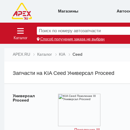
Магазины
Автос
Поиск по номеру автозапчасти
Каталог
Способ получения заказа не выбран
APEX.RU
Каталог
KIA
Ceed
Запчасти на KIA Ceed Универсал Proceed
Универсал
Proceed
Поколение III