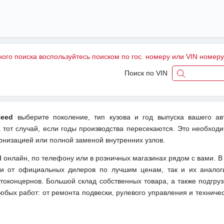
ного поиска воспользуйтесь поиском по гос. номеру или VIN номер
Поиск по VIN
Ceed
выберите поколение, тип кузова и год выпуска вашего ав
тот случай, если годы производства пересекаются. Это необходи
рнизацией или полной заменой внутренних узлов.
d
онлайн, по телефону или в розничных магазинах рядом с вами. В
сти от официальных дилеров по лучшим ценам, так и их анало
токонцернов. Большой склад собственных товара, а также подгруз
бых работ: от ремонта подвески, рулевого управления и техничес