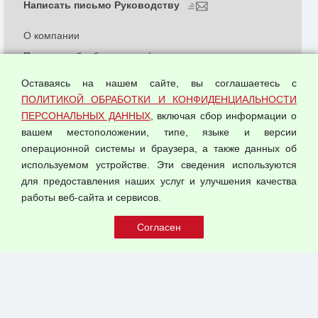
Написать письмо Руководству
О компании
Политика обработки и конфиденциальности
персональных данных
Оставаясь на нашем сайте, вы соглашаетесь с
Согласием на обработку персональных данных
ПОЛИТИКОЙ ОБРАБОТКИ И КОНФИДЕНЦИАЛЬНОСТИ
Оферта оптовой купли-продажи
ПЕРСОНАЛЬНЫХ ДАННЫХ
, включая сбор информации о
Публичная оферта
вашем местоположении, типе, языке и версии
операционной системы и браузера, а также данных об
используемом устройстве. Эти сведения используются
для предоставления наших услуг и улучшения качества
© 2026 ООО "Феникс"
работы веб-сайта и сервисов.
Все права защищены.