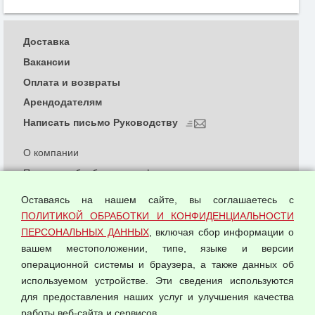
Доставка
Вакансии
Оплата и возвраты
Арендодателям
Написать письмо Руководству
О компании
Политика обработки и конфиденциальности
персональных данных
Оставаясь на нашем сайте, вы соглашаетесь с
Согласием на обработку персональных данных
ПОЛИТИКОЙ ОБРАБОТКИ И КОНФИДЕНЦИАЛЬНОСТИ
Оферта оптовой купли-продажи
ПЕРСОНАЛЬНЫХ ДАННЫХ
, включая сбор информации о
Публичная оферта
вашем местоположении, типе, языке и версии
операционной системы и браузера, а также данных об
используемом устройстве. Эти сведения используются
для предоставления наших услуг и улучшения качества
© 2026 ООО "Феникс"
работы веб-сайта и сервисов.