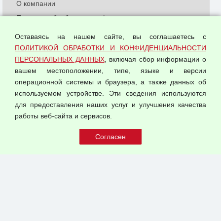
О компании
Политика обработки и конфиденциальности
персональных данных
Оставаясь на нашем сайте, вы соглашаетесь с
Согласием на обработку персональных данных
ПОЛИТИКОЙ ОБРАБОТКИ И КОНФИДЕНЦИАЛЬНОСТИ
Оферта оптовой купли-продажи
ПЕРСОНАЛЬНЫХ ДАННЫХ
, включая сбор информации о
Публичная оферта
вашем местоположении, типе, языке и версии
операционной системы и браузера, а также данных об
используемом устройстве. Эти сведения используются
для предоставления наших услуг и улучшения качества
© 2026 ООО "Феникс"
работы веб-сайта и сервисов.
Все права защищены.