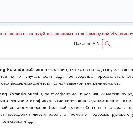
ного поиска воспользуйтесь поиском по гос. номеру или VIN номер
Поиск по VIN
ong Korando
выберите поколение, тип кузова и год выпуска вашег
ов на тот случай, если годы производства пересекаются. Эт
даются модернизацией или полной заменой внутренних узлов.
ong Korando
онлайн, по телефону или в розничных магазинах ря
льные запчасти от официальных дилеров по лучшим ценам, так и 
вейеры автоконцернов. Большой склад собственных товара, а та
ля проведения любых работ: от ремонта подвески, рулевого 
 электрики и т.д.