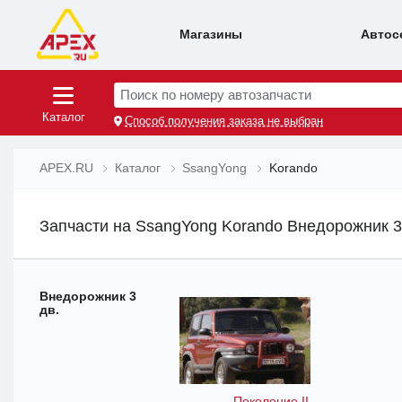
Магазины
Автос
Поиск по номеру автозапчасти
Каталог
Способ получения заказа не выбран
APEX.RU
Каталог
SsangYong
Korando
Запчасти на SsangYong Korando Внедорожник 3
Внедорожник 3
дв.
Поколение II