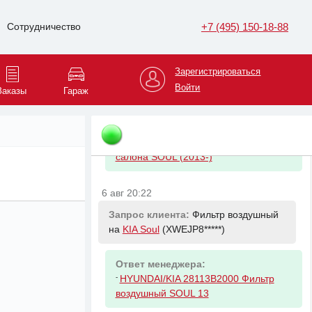
-
HYUNDAI/KIA 2630035505 Фильтр
масляный Kia & Hyundai
+7 (495) 150-18-88
Сотрудничество
6 авг 20:22
Зарегистрироваться
Запрос клиента:
Фильтр салона на
Войти
Заказы
Гараж
KIA Soul
(XWEJP8*****)
Ответ менеджера:
-
HYUNDAI/KIA 97133B2000 Фильтр
салона SOUL (2013-)
6 авг 20:22
Запрос клиента:
Фильтр воздушный
на
KIA Soul
(XWEJP8*****)
Ответ менеджера:
-
HYUNDAI/KIA 28113B2000 Фильтр
воздушный SOUL 13