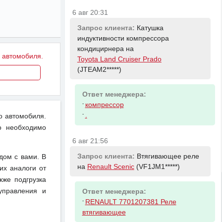
6 авг 20:31
Запрос клиента:
Катушка
индуктивности компрессора
кондицирнера на
у автомобиля.
Toyota Land Cruiser Prado
(JTEAM2*****)
Ответ менеджера:
-
компрессор
-
.
о автомобиля.
о необходимо
6 авг 21:56
Запрос клиента:
Втягивающее реле
дом с вами. В
на
Renault Scenic
(VF1JM1*****)
их аналоги от
кже подгрузка
управления и
Ответ менеджера:
-
RENAULT 7701207381 Реле
втягивающее