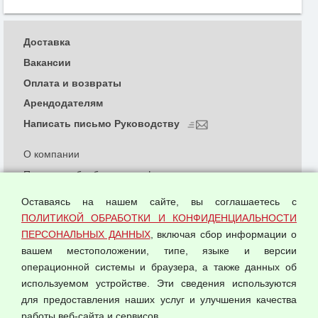
Доставка
Вакансии
Оплата и возвраты
Арендодателям
Написать письмо Руководству
О компании
Политика обработки и конфиденциальности
персональных данных
Оставаясь на нашем сайте, вы соглашаетесь с
Согласием на обработку персональных данных
ПОЛИТИКОЙ ОБРАБОТКИ И КОНФИДЕНЦИАЛЬНОСТИ
Оферта оптовой купли-продажи
ПЕРСОНАЛЬНЫХ ДАННЫХ
, включая сбор информации о
Публичная оферта
вашем местоположении, типе, языке и версии
операционной системы и браузера, а также данных об
используемом устройстве. Эти сведения используются
для предоставления наших услуг и улучшения качества
© 2026 ООО "Феникс"
работы веб-сайта и сервисов.