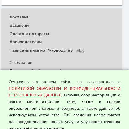
Доставка
Вакансии
Оплата и возвраты
Арендодателям
Написать письмо Руководству
О компании
Политика обработки и конфиденциальности
персональных данных
Оставаясь на нашем сайте, вы соглашаетесь с
Согласием на обработку персональных данных
ПОЛИТИКОЙ ОБРАБОТКИ И КОНФИДЕНЦИАЛЬНОСТИ
Оферта оптовой купли-продажи
ПЕРСОНАЛЬНЫХ ДАННЫХ
, включая сбор информации о
Публичная оферта
вашем местоположении, типе, языке и версии
операционной системы и браузера, а также данных об
используемом устройстве. Эти сведения используются
для предоставления наших услуг и улучшения качества
© 2026 ООО "Феникс"
работы веб-сайта и сервисов.