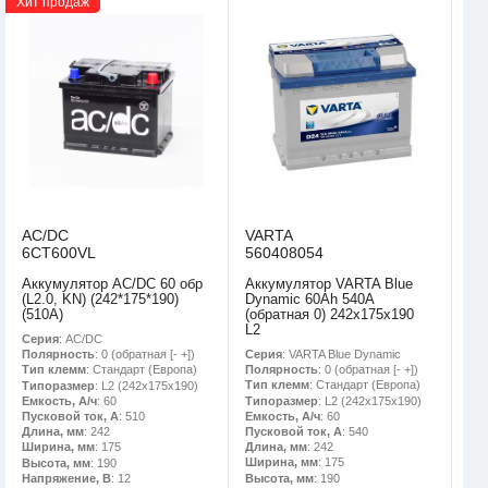
Хит продаж
AC/DC
VARTA
6CT600VL
560408054
Аккумулятор AC/DC 60 обр
Аккумулятор VARTA Blue
(L2.0, KN) (242*175*190)
Dynamic 60Ah 540A
(510А)
(обратная 0) 242x175x190
L2
Серия
: AC/DC
Серия
: VARTA Blue Dynamic
Полярность
: 0 (обратная [- +])
Полярность
: 0 (обратная [- +])
Тип клемм
: Стандарт (Европа)
Тип клемм
: Стандарт (Европа)
Типоразмер
: L2 (242х175х190)
Типоразмер
: L2 (242х175х190)
Емкость, А/ч
: 60
Емкость, А/ч
: 60
Пусковой ток, А
: 510
Пусковой ток, А
: 540
Длина, мм
: 242
Длина, мм
: 242
Ширина, мм
: 175
Ширина, мм
: 175
Высота, мм
: 190
Высота, мм
: 190
Напряжение, В
: 12