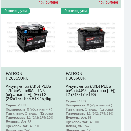
при обмене
при обмене
Рекомендуем
Рекомендуем
PATRON
PATRON
PB65590RC
PB65600R
Аккумулятор (АКБ) PLUS
Аккумулятор (АКБ) PLUS
12В 65А/ч 590A ETN 0
65Ah 600A 0 (обратная [- +])
(обратная [- +]) (R+) L2
L2 (242х175х190)
(242х175х190) B13 15,4kg
Серия
: PLUS
Серия
: PLUS
Полярность
: 0 (обратная [- +])
Полярность
: 0 (обратная [- +])
Тип клемм
: Стандарт (Европа)
Тип клемм
: Стандарт (Европа)
Типоразмер
: L2 (242х175х190)
Типоразмер
: L2 (242х175х190)
Емкость, А/ч
: 65
Емкость, А/ч
: 65
Пусковой ток, А
: 600
Пусковой ток, А
: 590
Длина, мм
: 242
Длина, мм
: 242
Ширина, мм
: 175