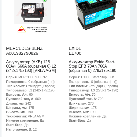
MERCEDES-BENZ
EXIDE
A001982790826
EL700
Аккумулятор (АКБ) 12В
Аккумулятор Exide Start-
60А/ч 660A (обратная 0) L2
Stop EFB 70Ah 760A
(242х175х190) [VRLA AGM]
(обратная 0) 278x175x190
Серия
: MERCEDES-BENZ
Серия
: EXIDE Start-Stop EFB
Полярность
: 0 (обратная [- +])
Полярность
: 0 (обратная [- +])
Тип клемм
: Стандарт (Европа)
Тип клемм
: Стандарт (Европа)
Типоразмер
: L2 (242х175х190)
Типоразмер
: L3 (278х175х190)
Емкость, А/ч
: 60
Емкость, А/ч
: 70
Пусковой ток, А
: 660
Пусковой ток, А
: 720
Длина, мм
: 242
Длина, мм
: 278
Ширина, мм
: 175
Ширина, мм
: 175
Высота, мм
: 190
Высота, мм
: 190
Технологии
: VRLA AGM
Нижнее крепление
: Да
Нижнее крепление
: Да
Start-Stop
: Да
Start-Stop
: Да
Напряжение, В
: 12