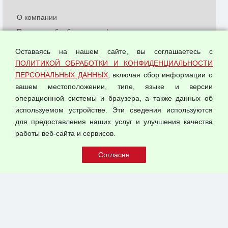
О компании
Политика обработки и конфиденциальности
персональных данных
Оставаясь на нашем сайте, вы соглашаетесь с
Согласием на обработку персональных данных
ПОЛИТИКОЙ ОБРАБОТКИ И КОНФИДЕНЦИАЛЬНОСТИ
Оферта оптовой купли-продажи
ПЕРСОНАЛЬНЫХ ДАННЫХ
, включая сбор информации о
Публичная оферта
вашем местоположении, типе, языке и версии
операционной системы и браузера, а также данных об
используемом устройстве. Эти сведения используются
для предоставления наших услуг и улучшения качества
© 2026 ООО "Феникс"
работы веб-сайта и сервисов.
Все права защищены.