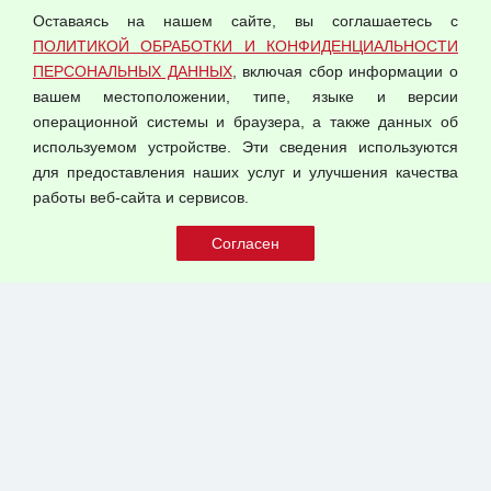
Оставаясь на нашем сайте, вы соглашаетесь с
Согласием на обработку персональных данных
ПОЛИТИКОЙ ОБРАБОТКИ И КОНФИДЕНЦИАЛЬНОСТИ
Оферта оптовой купли-продажи
ПЕРСОНАЛЬНЫХ ДАННЫХ
, включая сбор информации о
Публичная оферта
вашем местоположении, типе, языке и версии
операционной системы и браузера, а также данных об
используемом устройстве. Эти сведения используются
для предоставления наших услуг и улучшения качества
© 2026 ООО "Феникс"
работы веб-сайта и сервисов.
Все права защищены.