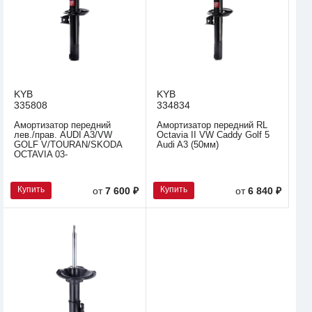
KYB
KYB
335808
334834
Амортизатор передний
Амортизатор передний RL
лев./прав. AUDI A3/VW
Octavia II VW Caddy Golf 5
GOLF V/TOURAN/SKODA
Audi A3 (50мм)
OCTAVIA 03-
Купить
Купить
от
7 600 ₽
от
6 840 ₽