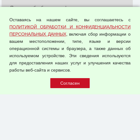
Политика обработки и конфиденциальности
персональных данных
Оставаясь на нашем сайте, вы соглашаетесь с
Согласием на обработку персональных данных
ПОЛИТИКОЙ ОБРАБОТКИ И КОНФИДЕНЦИАЛЬНОСТИ
Оферта оптовой купли-продажи
ПЕРСОНАЛЬНЫХ ДАННЫХ
, включая сбор информации о
Публичная оферта
вашем местоположении, типе, языке и версии
операционной системы и браузера, а также данных об
используемом устройстве. Эти сведения используются
для предоставления наших услуг и улучшения качества
© 2026 ООО "Феникс"
работы веб-сайта и сервисов.
Все права защищены.