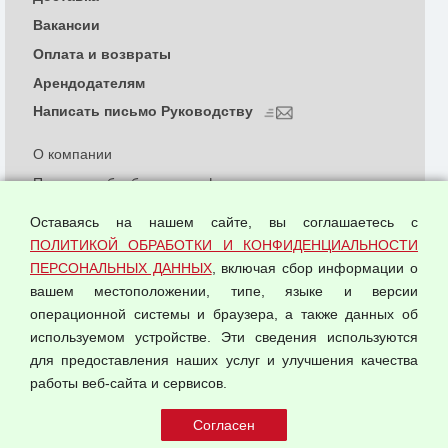
Вакансии
Оплата и возвраты
Арендодателям
Написать письмо Руководству
О компании
Политика обработки и конфиденциальности
персональных данных
Оставаясь на нашем сайте, вы соглашаетесь с
Согласием на обработку персональных данных
ПОЛИТИКОЙ ОБРАБОТКИ И КОНФИДЕНЦИАЛЬНОСТИ
Оферта оптовой купли-продажи
ПЕРСОНАЛЬНЫХ ДАННЫХ
, включая сбор информации о
Публичная оферта
вашем местоположении, типе, языке и версии
операционной системы и браузера, а также данных об
используемом устройстве. Эти сведения используются
для предоставления наших услуг и улучшения качества
© 2026 ООО "Феникс"
работы веб-сайта и сервисов.
Все права защищены.