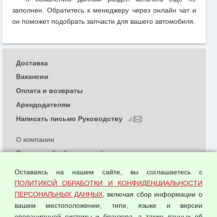
заполнен. Обратитесь к менеджеру через онлайн чат и
он поможет подобрать запчасти для вашего автомобиля.
Доставка
Вакансии
Оплата и возвраты
Арендодателям
Написать письмо Руководству
О компании
Политика обработки и конфиденциальности
персональных данных
Оставаясь на нашем сайте, вы соглашаетесь с
Согласием на обработку персональных данных
ПОЛИТИКОЙ ОБРАБОТКИ И КОНФИДЕНЦИАЛЬНОСТИ
Оферта оптовой купли-продажи
ПЕРСОНАЛЬНЫХ ДАННЫХ
, включая сбор информации о
Публичная оферта
вашем местоположении, типе, языке и версии
операционной системы и браузера, а также данных об