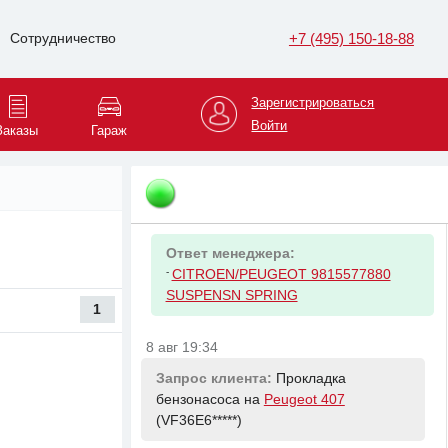
(VF7XD9*****)
+7 (495) 150-18-88
Сотрудничество
Ответ менеджера:
-
Диаметр 45
-
Диаметр 48
Зарегистрироваться
Войти
Заказы
Гараж
8 авг 19:34
Запрос клиента:
Пружина подвески
задняя на
Peugeot 3008
(VF3M45*****)
Ответ менеджера:
-
CITROEN/PEUGEOT 9815577880
SUSPENSN SPRING
1
8 авг 19:34
Запрос клиента:
Прокладка
бензонасоса на
Peugeot 407
(VF36E6*****)