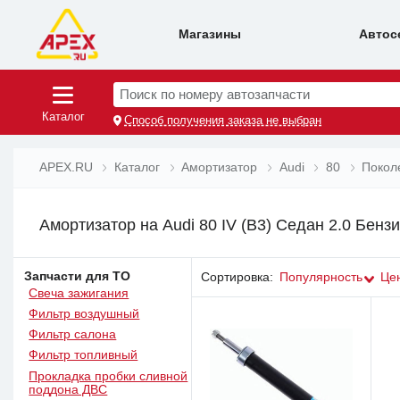
Магазины
Автос
Поиск по номеру автозапчасти
Каталог
Способ получения заказа не выбран
APEX.RU
Каталог
Амортизатор
Audi
80
Поколе
Амортизатор на Audi 80 IV (B3) Седан 2.0 Бензи
Запчасти для ТО
Сортировка:
Популярность
Це
Свеча зажигания
Фильтр воздушный
Фильтр салона
Фильтр топливный
Прокладка пробки сливной
поддона ДВС