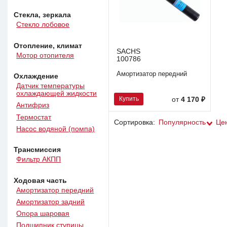
Стекла, зеркала
Стекло лобовое
Отопление, климат
SACHS
Мотор отопителя
100786
Амортизатор передний
Охлаждение
Датчик температуры
охлаждающей жидкости
Купить
от
4 170 ₽
Антифриз
Термостат
Сортировка:
Популярность
Це
Насос водяной (помпа)
Трансмиссия
Фильтр АКПП
Ходовая часть
Амортизатор передний
Амортизатор задний
Опора шаровая
Подшипник ступицы