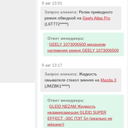
9 авг 13:01
Запрос клиента:
Ролик приводного
ремня обводной на
Geely Atlas Pro
(L6T772*****)
Ответ менеджера:
-
GEELY 1073006500 механизм
натяжения ремня GEELY 1073006500
9 авг 13:17
Запрос клиента:
Жидкость
омывателя стекол зимняя на
Mazda 3
(JMZBK1*****)
Ответ менеджера:
-
GLEID NEZAM Жидкость
незамерзающая GLEID SUPER
EFFECT -30С ПЭТ 5л (реально не
мёрзнет)