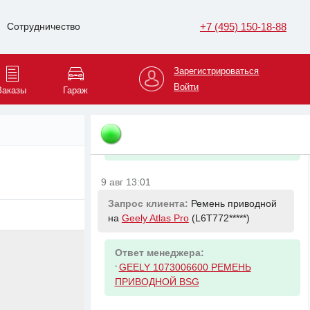
Opel Fiat
+7 (495) 150-18-88
Сотрудничество
9 авг 12:37
Запрос клиента:
Стойка
Зарегистрироваться
стабилизатора переднего на
Войти
Заказы
Гараж
Opel Vivaro
(W0L2F7*****)
Ответ менеджера:
-
GENERAL MOTORS 4407573 LINK
9 авг 13:01
Запрос клиента:
Ремень приводной
на
Geely Atlas Pro
(L6T772*****)
Ответ менеджера:
-
GEELY 1073006600 РЕМЕНЬ
ПРИВОДНОЙ BSG