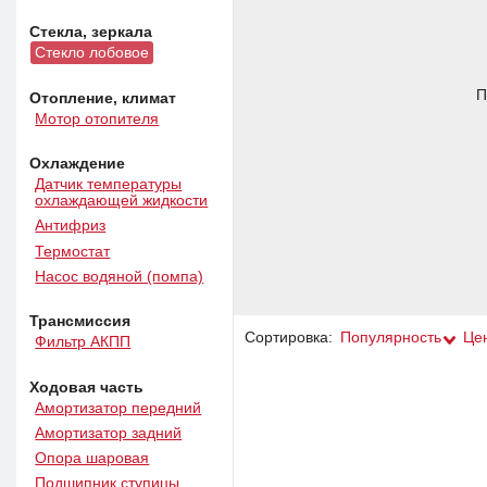
Стекла, зеркала
Стекло лобовое
П
Отопление, климат
Мотор отопителя
Охлаждение
Датчик температуры
охлаждающей жидкости
Антифриз
Термостат
Насос водяной (помпа)
Трансмиссия
Сортировка:
Популярность
Це
Фильтр АКПП
Ходовая часть
Амортизатор передний
Амортизатор задний
Опора шаровая
Подшипник ступицы