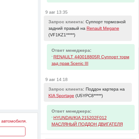
9 авг 13:35
Запрос клиента:
Суппорт тормозной
задний правый на
Renault Megane
(VF1KZ1*****)
Ответ менеджера:
-
RENAULT 440018805R Суппорт торм
зад прав Scenic III
9 авг 14:18
Запрос клиента:
Поддон картера на
KIA Sportage
(U5YPC8*****)
Ответ менеджера:
-
HYUNDAI/KIA 215202F012
у автомобиля.
МАСЛЯНЫЙ ПОДДОН ДВИГАТЕЛЯ