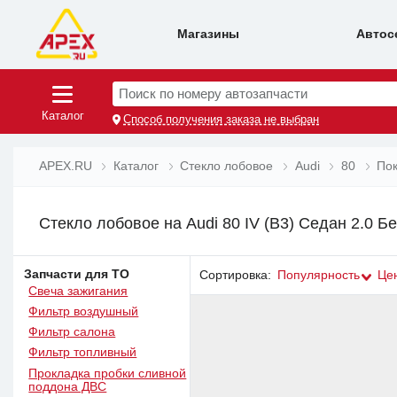
Магазины
Автос
Поиск по номеру автозапчасти
Каталог
Способ получения заказа не выбран
APEX.RU
Каталог
Стекло лобовое
Audi
80
Пок
Стекло лобовое на Audi 80 IV (B3) Седан 2.0 Бе
Запчасти для ТО
Сортировка:
Популярность
Це
Свеча зажигания
Фильтр воздушный
Фильтр салона
Фильтр топливный
Прокладка пробки сливной
поддона ДВС