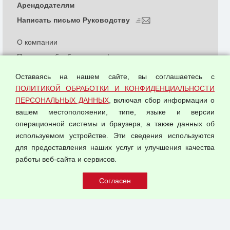
Арендодателям
Написать письмо Руководству
О компании
Политика обработки и конфиденциальности
персональных данных
Оставаясь на нашем сайте, вы соглашаетесь с
Согласием на обработку персональных данных
ПОЛИТИКОЙ ОБРАБОТКИ И КОНФИДЕНЦИАЛЬНОСТИ
Оферта оптовой купли-продажи
ПЕРСОНАЛЬНЫХ ДАННЫХ
, включая сбор информации о
Публичная оферта
вашем местоположении, типе, языке и версии
операционной системы и браузера, а также данных об
используемом устройстве. Эти сведения используются
для предоставления наших услуг и улучшения качества
© 2026 ООО "Феникс"
работы веб-сайта и сервисов.
Все права защищены.