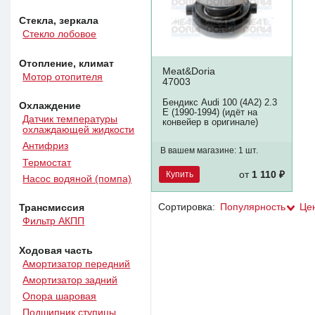
Стекла, зеркала
Стекло лобовое
Отопление, климат
Meat&Doria
Мотор отопителя
47003
Бендикс Audi 100 (4A2) 2.3
Охлаждение
E (1990-1994) (идёт на
Датчик температуры
конвейер в оригинале)
охлаждающей жидкости
Антифриз
В вашем магазине:
1 шт.
Термостат
Купить
от
1 110 ₽
Насос водяной (помпа)
Сортировка:
Популярность
Це
Трансмиссия
Фильтр АКПП
Ходовая часть
Амортизатор передний
Амортизатор задний
Опора шаровая
Подшипник ступицы