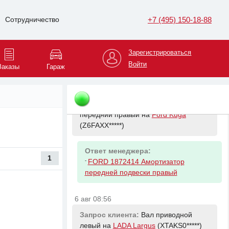
передний левый на
Ford Kuga
(Z6FAXX*****)
+7 (495) 150-18-88
Сотрудничество
Ответ менеджера:
-
FORD 1872417 Амортизатор
Зарегистрироваться
передний левый
Войти
Заказы
Гараж
6 авг 08:49
Запрос клиента:
Амортизатор
передний правый на
Ford Kuga
(Z6FAXX*****)
Ответ менеджера:
1
-
FORD 1872414 Амортизатор
передней подвески правый
6 авг 08:56
Запрос клиента:
Вал приводной
левый на
LADA Largus
(XTAKS0*****)