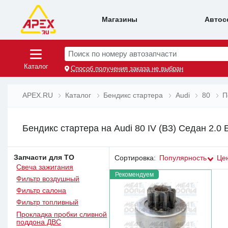
Магазины
Автос
Поиск по номеру автозапчасти
Каталог
Способ получения заказа не выбран
APEX.RU
Каталог
Бендикс стартера
Audi
80
П
Бендикс стартера на Audi 80 IV (B3) Седан 2.0 
Запчасти для ТО
Сортировка:
Популярность
Це
Свеча зажигания
Рекомендуем
Фильтр воздушный
Фильтр салона
Фильтр топливный
Прокладка пробки сливной
поддона ДВС