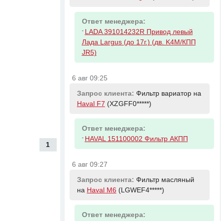
Ответ менеджера:
-
LADA 391014232R Привод левый
Лада Largus (до 17г.) (дв. K4M/КПП
JR5)
6 авг 09:25
Запрос клиента:
Фильтр вариатор на
Haval F7
(XZGFF0*****)
Ответ менеджера:
-
HAVAL 151100002 Фильтр АКПП
1
6 авг 09:27
Запрос клиента:
Фильтр масляный
на
Haval M6
(LGWEF4*****)
Ответ менеджера: