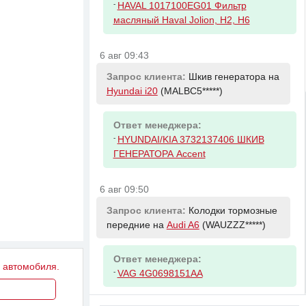
-
HAVAL 1017100EG01 Фильтр
масляный Haval Jolion, H2, H6
6 авг 09:43
Запрос клиента:
Шкив генератора на
Hyundai i20
(MALBC5*****)
Ответ менеджера:
-
HYUNDAI/KIA 3732137406 ШКИВ
ГЕНЕРАТОРА Accent
6 авг 09:50
Запрос клиента:
Колодки тормозные
передние на
Audi A6
(WAUZZZ*****)
Ответ менеджера:
у автомобиля.
-
VAG 4G0698151AA