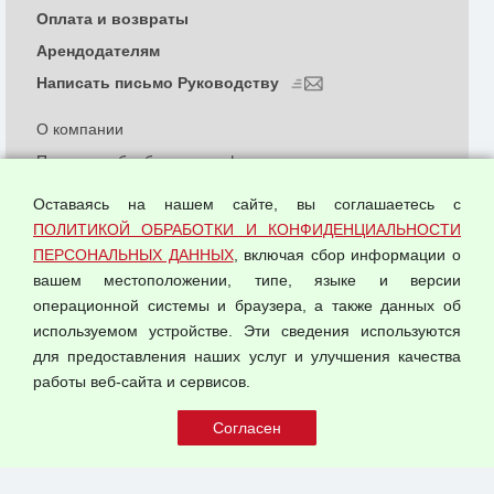
Оплата и возвраты
Арендодателям
Написать письмо Руководству
О компании
Политика обработки и конфиденциальности
персональных данных
Оставаясь на нашем сайте, вы соглашаетесь с
Согласием на обработку персональных данных
ПОЛИТИКОЙ ОБРАБОТКИ И КОНФИДЕНЦИАЛЬНОСТИ
Оферта оптовой купли-продажи
ПЕРСОНАЛЬНЫХ ДАННЫХ
, включая сбор информации о
Публичная оферта
вашем местоположении, типе, языке и версии
операционной системы и браузера, а также данных об
используемом устройстве. Эти сведения используются
для предоставления наших услуг и улучшения качества
© 2026 ООО "Феникс"
работы веб-сайта и сервисов.
Все права защищены.