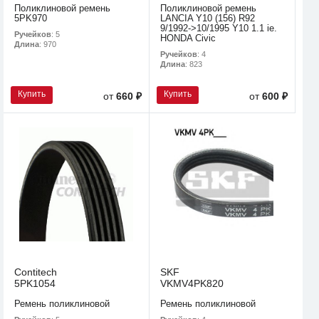
Поликлиновой ремень
Поликлиновой ремень
5PK970
LANCIA Y10 (156) R92
9/1992->10/1995 Y10 1.1 ie.
Ручейков
: 5
HONDA Civic
Длина
: 970
Ручейков
: 4
Длина
: 823
Купить
Купить
от
660 ₽
от
600 ₽
Contitech
SKF
5PK1054
VKMV4PK820
Ремень поликлиновой
Ремень поликлиновой