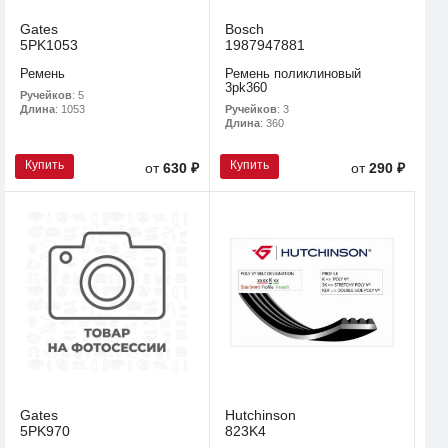
Gates
Bosch
5PK1053
1987947881
Ремень
Ремень поликлиновый
3pk360
Ручейков
: 5
Ручейков
: 3
Длина
: 1053
Длина
: 360
Купить
Купить
от
630 ₽
от
290 ₽
Gates
Hutchinson
5PK970
823K4