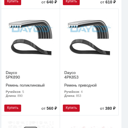
Купить
Купить
от
640 ₽
от
610 ₽
Dayco
Dayco
5PK890
4PK853
Ремень поликлиновый
Ремень приводной
Ручейков
: 5
Ручейков
: 4
Длина
: 890
Длина
: 853
Купить
Купить
от
560 ₽
от
380 ₽