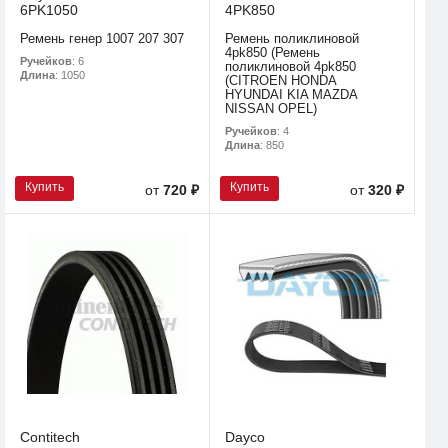
6PK1050
4PK850
Ремень генер 1007 207 307
Ремень поликлиновой
4pk850 (Ремень
Ручейков
: 6
поликлиновой 4pk850
Длина
: 1050
(CITROEN HONDA
HYUNDAI KIA MAZDA
NISSAN OPEL)
Ручейков
: 4
Длина
: 850
Купить
Купить
от
720 ₽
от
320 ₽
Contitech
Dayco