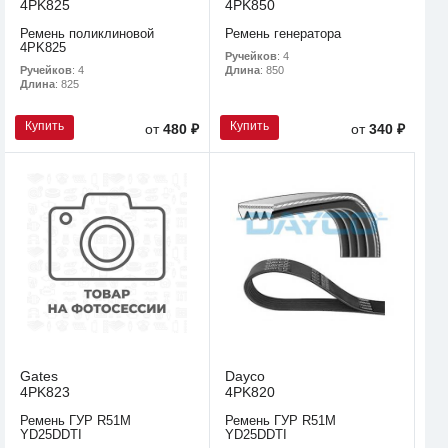
4PK825
4PK850
Ремень поликлиновой
Ремень генератора
4PK825
Ручейков
: 4
Ручейков
: 4
Длина
: 850
Длина
: 825
Купить
Купить
от
480 ₽
от
340 ₽
Gates
Dayco
4PK823
4PK820
Ремень ГУР R51M
Ремень ГУР R51M
YD25DDTI
YD25DDTI