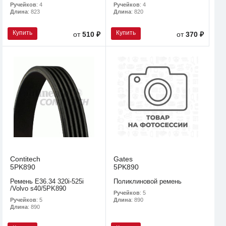
Ручейков
: 4
Ручейков
: 4
Длина
: 823
Длина
: 820
Купить
Купить
от
510 ₽
от
370 ₽
Contitech
Gates
5PK890
5PK890
Ремень E36.34 320i-525i
Поликлиновой ремень
/Volvo s40/5PK890
Ручейков
: 5
Ручейков
: 5
Длина
: 890
Длина
: 890