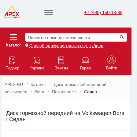
+7 (495) 150-18-88
Поиск по номеру автозапчасти
Каталог
Способ получения заказа не выбран
Подбор
Корзина
Заказы
Гараж
Войти
APEX.RU
Каталог
Диск тормозной передний
Volkswagen
Bora
Поколение I
Седан
Диск тормозной передний на Volkswagen Bora
I Седан