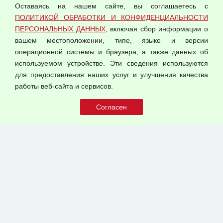
Оставаясь на нашем сайте, вы соглашаетесь с
Согласием на обработку персональных данных
ПОЛИТИКОЙ ОБРАБОТКИ И КОНФИДЕНЦИАЛЬНОСТИ
Оферта оптовой купли-продажи
ПЕРСОНАЛЬНЫХ ДАННЫХ
, включая сбор информации о
Публичная оферта
вашем местоположении, типе, языке и версии
операционной системы и браузера, а также данных об
используемом устройстве. Эти сведения используются
для предоставления наших услуг и улучшения качества
© 2026 ООО "Феникс"
работы веб-сайта и сервисов.
Все права защищены.