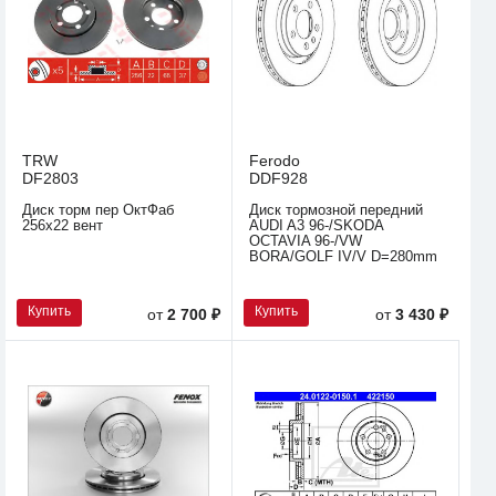
TRW
Ferodo
DF2803
DDF928
Диск торм пер ОктФаб
Диск тормозной передний
256х22 вент
AUDI A3 96-/SKODA
OCTAVIA 96-/VW
BORA/GOLF IV/V D=280mm
Купить
Купить
от
2 700 ₽
от
3 430 ₽