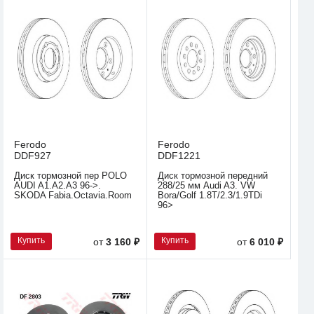
Ferodo
Ferodo
DDF927
DDF1221
Диск тормозной пер POLO
Диск тормозной передний
AUDI A1.A2.A3 96->.
288/25 мм Audi A3. VW
SKODA Fabia.Octavia.Room
Bora/Golf 1.8T/2.3/1.9TDi
96>
Купить
Купить
от
3 160 ₽
от
6 010 ₽