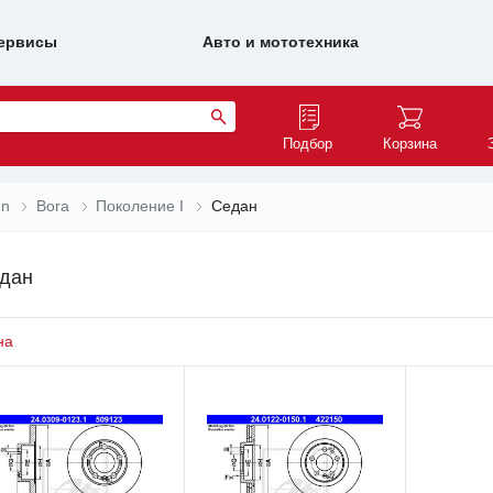
ервисы
Авто и мототехника
Подбор
Корзина
en
Bora
Поколение I
Седан
едан
на