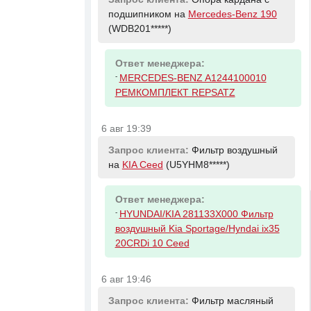
подшипником на
Mercedes-Benz 190
(WDB201*****)
Ответ менеджера:
-
MERCEDES-BENZ A1244100010
РЕМКОМПЛЕКТ REPSATZ
6 авг 19:39
Запрос клиента:
Фильтр воздушный
на
KIA Ceed
(U5YHM8*****)
Ответ менеджера:
-
HYUNDAI/KIA 281133X000 Фильтр
воздушный Kia Sportage/Hyndai ix35
20CRDi 10 Ceed
6 авг 19:46
Запрос клиента:
Фильтр масляный