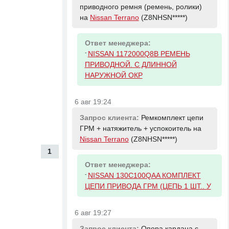
приводного ремня (ремень, ролики)
на
Nissan Terrano
(Z8NHSN*****)
Ответ менеджера:
-
NISSAN 1172000Q8B РЕМЕНЬ
ПРИВОДНОЙ. С ДЛИННОЙ
НАРУЖНОЙ ОКР
6 авг 19:24
Запрос клиента:
Ремкомплект цепи
ГРМ + натяжитель + успокоитель на
Nissan Terrano
(Z8NHSN*****)
1
Ответ менеджера:
-
NISSAN 130C100QAA КОМПЛЕКТ
ЦЕПИ ПРИВОДА ГРМ (ЦЕПЬ 1 ШТ.. У
6 авг 19:27
Запрос клиента:
Опора кардана с