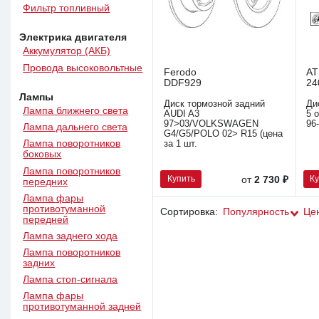
Фильтр топливный
Электрика двигателя
Аккумулятор (АКБ)
Провода высоковольтные
Ferodo
AT
DDF929
24
Лампы
Диск тормозной задний
Ди
Лампа ближнего света
AUDI A3
5 
97>03/VOLKSWAGEN
96
Лампа дальнего света
G4/G5/POLO 02> R15 (цена
Лампа поворотников
за 1 шт.
боковых
Лампа поворотников
Купить
К
от
2 730 ₽
передних
Лампа фары
противотуманной
Сортировка:
Популярность
Це
передней
Лампа заднего хода
Лампа поворотников
задних
Лампа стоп-сигнала
Лампа фары
противотуманной задней