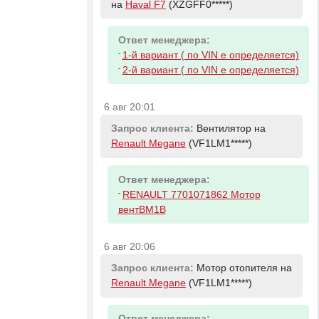
на
Haval F7
(XZGFF0*****)
Ответ менеджера:
-
1-й вариант ( по VIN е определяется)
-
2-й вариант ( по VIN е определяется)
6 авг 20:01
Запрос клиента:
Вентилятор на
Renault Megane
(VF1LM1*****)
Ответ менеджера:
-
RENAULT 7701071862 Мотор
вентBM1B
6 авг 20:06
Запрос клиента:
Мотор отопителя на
Renault Megane
(VF1LM1*****)
Ответ менеджера: