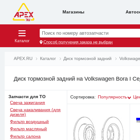
Магазины
Автос
Поиск по номеру автозапчасти
Каталог
Способ получения заказа не выбран
APEX.RU
Каталог
Диск тормозной задний
Volkswag
Диск тормозной задний на Volkswagen Bora I С
Запчасти для ТО
Сортировка:
Популярность
Це
Свеча зажигания
Свеча накаливания (для
дизеля)
Фильтр воздушный
Фильтр масляный
Фильтр салона