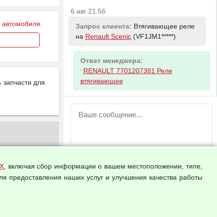
6 авг 21:56
у автомобиля.
Запрос клиента:
Втягивающее реле
на
Renault Scenic
(VF1JM1*****)
Ответ менеджера:
-
RENAULT 7701207381 Реле
втягивающее
 запчасти для
ВНИМАНИЕ!
Возможность отправлять сообщения
для незарегистрированных
пользователей временно отключена!
Зарегистрируйтесь или войдите в свой
аккаунт.
Х
, включая сбор информации о вашем местоположении, типе,
ля предоставления наших услуг и улучшения качества работы
Прикрепить