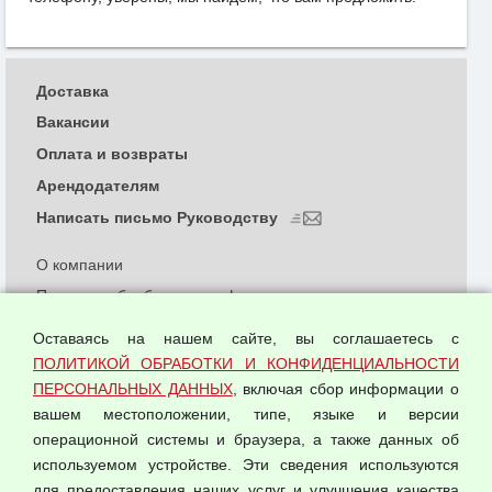
Доставка
Вакансии
Оплата и возвраты
Арендодателям
Написать письмо Руководству
О компании
Политика обработки и конфиденциальности
персональных данных
Оставаясь на нашем сайте, вы соглашаетесь с
Согласием на обработку персональных данных
ПОЛИТИКОЙ ОБРАБОТКИ И КОНФИДЕНЦИАЛЬНОСТИ
Оферта оптовой купли-продажи
ПЕРСОНАЛЬНЫХ ДАННЫХ
, включая сбор информации о
Публичная оферта
вашем местоположении, типе, языке и версии
операционной системы и браузера, а также данных об
используемом устройстве. Эти сведения используются
для предоставления наших услуг и улучшения качества