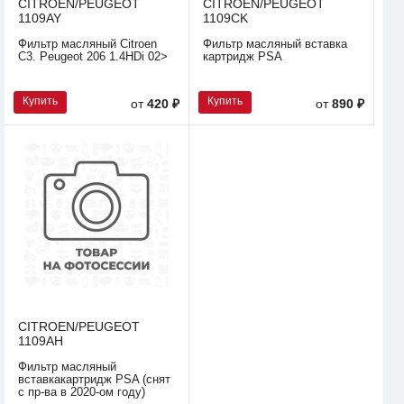
CITROEN/PEUGEOT
CITROEN/PEUGEOT
1109AY
1109CK
Фильтр масляный Citroen
Фильтр масляный вставка
C3. Peugeot 206 1.4HDi 02>
картридж PSA
Купить
Купить
от
420 ₽
от
890 ₽
CITROEN/PEUGEOT
1109AH
Фильтр масляный
вставкакартридж PSA (снят
с пр-ва в 2020-ом году)