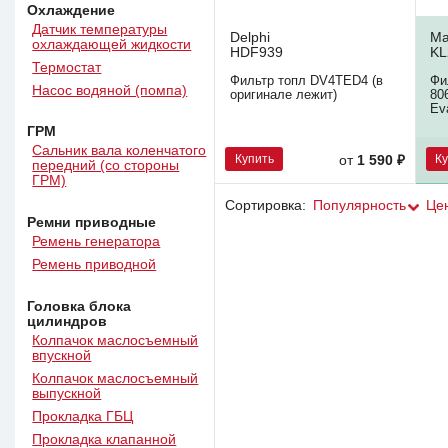
Охлаждение
Датчик температуры
Delphi
Ma
охлаждающей жидкости
HDF939
KL
Термостат
Фильтр топл DV4TED4 (в
Фи
Насос водяной (помпа)
оригинале лежит)
806
Ev
ГРМ
Сальник вала коленчатого
Купить
К
от
1 590 ₽
передний (со стороны
ГРМ)
Сортировка:
Популярность
Це
Ремни приводные
Ремень генератора
Ремень приводной
Головка блока
цилиндров
Колпачок маслосъемный
впускной
Колпачок маслосъемный
выпускной
Прокладка ГБЦ
Прокладка клапанной