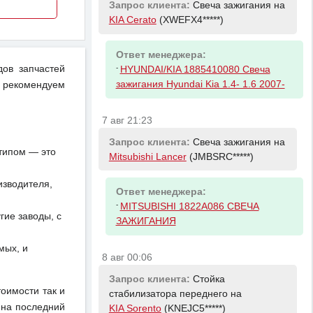
Запрос клиента:
Свеча зажигания на
KIA Cerato
(XWEFX4*****)
Ответ менеджера:
-
дов запчастей
HYUNDAI/KIA 1885410080 Свеча
зажигания Hyundai Kia 1.4- 1.6 2007-
 рекомендуем
7 авг 21:23
Запрос клиента:
Свеча зажигания на
отипом — это
Mitsubishi Lancer
(JMBSRC*****)
изводителя,
Ответ менеджера:
-
MITSUBISHI 1822A086 СВЕЧА
ие заводы, с
ЗАЖИГАНИЯ
мых, и
8 авг 00:06
Запрос клиента:
Стойка
тоимости так и
стабилизатора переднего на
 на последний
KIA Sorento
(KNEJC5*****)