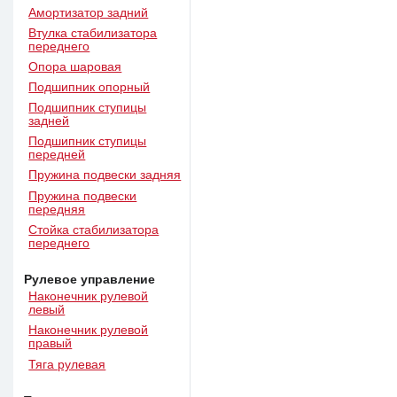
Амортизатор задний
Втулка стабилизатора
переднего
Опора шаровая
Подшипник опорный
Подшипник ступицы
задней
Подшипник ступицы
передней
Пружина подвески задняя
Пружина подвески
передняя
Стойка стабилизатора
переднего
Рулевое управление
Наконечник рулевой
левый
Наконечник рулевой
правый
Тяга рулевая