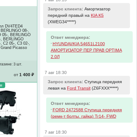
Запрос клиента:
Амортизатор
передний правый на
KIA K5
(XWEG34*****)
опл DV4TED4
 BERLINGO 08-,
 05-, BERLINGO
Ответ менеджера:
-, BERLINGO
, C2 05-, C3 02-,
-
HYUNDAI/KIA 54651L2100
 Grand Picasso
АМОРТИЗАТОР ПЕР ПРАВ OPTIMA
2.0Л
газине:
3 шт.
7 авг 18:30
от
1 400 ₽
Запрос клиента:
Ступица передняя
м
левая на
Ford Transit
(Z6FXXX*****)
Ответ менеджера:
-
FORD 2472588 Ступица передняя
(ремк-т болты. гайка) Tr14- FWD
7 авг 18:30