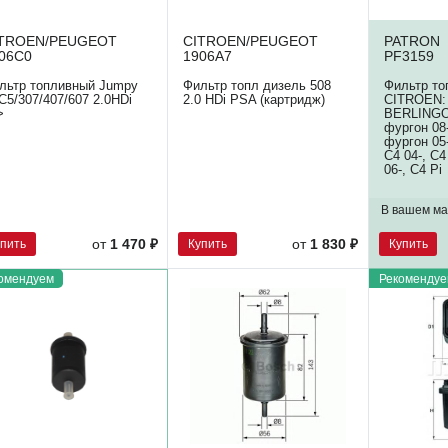
ITROEN/PEUGEOT
CITROEN/PEUGEOT
PATRON
06C0
1906A7
PF3159
льтр топливный Jumpy
Фильтр топл дизель 508
Фильтр т
I/C5/307/407/607 2.0HDi
2.0 HDi PSA (картридж)
CITROEN:
>
BERLINGO
фургон 08
фургон 05-
C4 04-, C4
06-, C4 Pi
В вашем ма
упить
Купить
Купить
от
1 470 ₽
от
1 830 ₽
омендуем
Рекомендуе