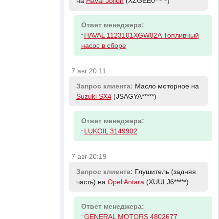
на
Haval Jolion
(XZGEE0*****)
Ответ менеджера:
-
HAVAL 1123101XGW02A Топливный
насос в сборе
7 авг 20:11
Запрос клиента:
Масло моторное на
Suzuki SX4
(JSAGYA*****)
Ответ менеджера:
-
LUKOIL 3149902
7 авг 20:19
Запрос клиента:
Глушитель (задняя
часть) на
Opel Antara
(XUULJ6*****)
Ответ менеджера:
-
GENERAL MOTORS 4802677