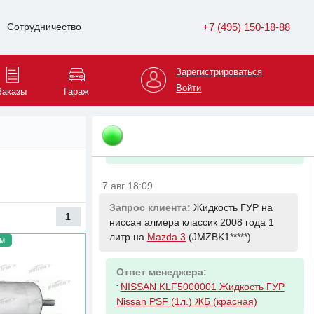
Амортизационная стойка Л Пд
+7 (495) 150-18-88
Сотрудничество
7 авг 18:09
Запрос клиента:
Антифриз лукойл 1
Зарегистрироваться
литр синий на
Mazda 3
(JMZBK1*****)
Войти
Заказы
Гараж
Ответ менеджера:
-
LUKOIL 227387 Антифриз G11
GREEN зелёный (1кг) ЧЕСТНЫЙ ЗНАК
7 авг 18:09
Запрос клиента:
Жидкость ГУР на
1
ниссан алмера классик 2008 года 1
литр на
Mazda 3
(JMZBK1*****)
м
Ответ менеджера:
-
NISSAN KLF5000001 Жидкость ГУР
Nissan PSF (1л.) ЖБ (красная)