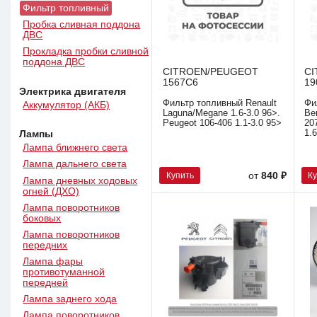
Фильтр топливный
Пробка сливная поддона
ДВС
Прокладка пробки сливной
поддона ДВС
CITROEN/PEUGEOT
C
1567C6
19
Электрика двигателя
Фильтр топливный Renault
Фи
Аккумулятор (АКБ)
Laguna/Megane 1.6-3.0 96>.
Be
Peugeot 106-406 1.1-3.0 95>
20
1.
Лампы
Лампа ближнего света
Лампа дальнего света
Купить
К
от
840 ₽
Лампа дневных ходовых
огней (ДХО)
Лампа поворотников
боковых
Лампа поворотников
передних
Лампа фары
противотуманной
передней
Лампа заднего хода
Лампа поворотников