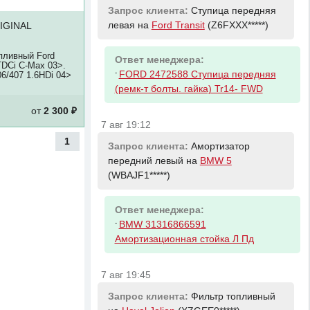
Запрос клиента:
Ступица передняя
левая на
Ford Transit
(Z6FXXX*****)
IGINAL
пливный Ford
Ответ менеджера:
TDCi C-Max 03>.
-
FORD 2472588 Ступица передняя
6/407 1.6HDi 04>
(ремк-т болты. гайка) Tr14- FWD
от
2 300 ₽
7 авг 19:12
1
Запрос клиента:
Амортизатор
передний левый на
BMW 5
(WBAJF1*****)
Ответ менеджера:
-
BMW 31316866591
Амортизационная стойка Л Пд
7 авг 19:45
Запрос клиента:
Фильтр топливный