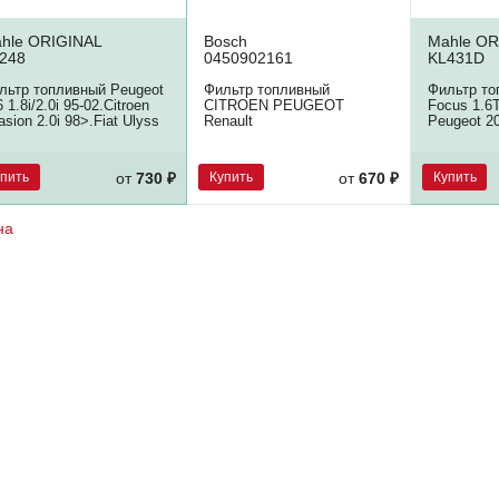
hle ORIGINAL
Bosch
Mahle OR
248
0450902161
KL431D
льтр топливный Peugeot
Фильтр топливный
Фильтр то
 1.8i/2.0i 95-02.Citroen
CITROEN PEUGEOT
Focus 1.6
asion 2.0i 98>.Fiat Ulyss
Renault
Peugeot 20
упить
Купить
Купить
от
730 ₽
от
670 ₽
на