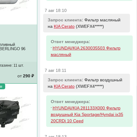
7 авг 18:10
Запрос клиента:
Фильтр масляный
на
KIA Cerato
(XWEFX4*****)
Ответ менеджера:
пливный
-
HYUNDAI/KIA 2630035503 Фильтр
BERLINGO 96
масляный
газине:
11 шт.
7 авг 18:11
от
290 ₽
Запрос клиента:
Фильтр воздушный
на
KIA Cerato
(XWEFX4*****)
м
Ответ менеджера:
-
HYUNDAI/KIA 281133X000 Фильтр
воздушный Kia Sportage/Hyndai ix35
20CRDi 10 Ceed
7 авг 18:13