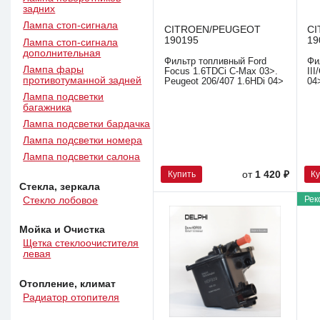
задних
Лампа стоп-сигнала
CITROEN/PEUGEOT
C
190195
19
Лампа стоп-сигнала
дополнительная
Фильтр топливный Ford
Фи
Лампа фары
Focus 1.6TDCi C-Max 03>.
II
противотуманной задней
Peugeot 206/407 1.6HDi 04>
04
Лампа подсветки
багажника
Лампа подсветки бардачка
Лампа подсветки номера
Лампа подсветки салона
Купить
К
от
1 420 ₽
Стекла, зеркала
Рек
Стекло лобовое
Мойка и Очистка
Щетка стеклоочистителя
левая
Отопление, климат
Радиатор отопителя