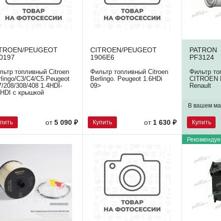
ITROEN/PEUGEOT
CITROEN/PEUGEOT
PATRON
0197
1906E6
PF3124
льтр топливный Citroen
Фильтр топливный Citroen
Фильтр то
rlingo/C3/C4/C5.Peugeot
Berlingo. Peugeot 1.6HDi
CITROEN 
7/208/308/408 1.4HDI-
09>
Renault
6HDI с крышкой
В вашем ма
упить
Купить
Купить
от
5 090 ₽
от
1 630 ₽
Рекомендуе