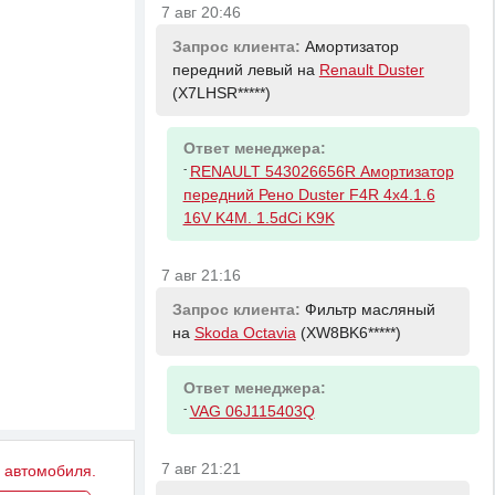
7 авг 20:46
Запрос клиента:
Амортизатор
передний левый на
Renault Duster
(X7LHSR*****)
Ответ менеджера:
-
RENAULT 543026656R Амортизатор
передний Рено Duster F4R 4x4.1.6
16V K4M. 1.5dCi K9K
7 авг 21:16
Запрос клиента:
Фильтр масляный
на
Skoda Octavia
(XW8BK6*****)
Ответ менеджера:
-
VAG 06J115403Q
7 авг 21:21
у автомобиля.