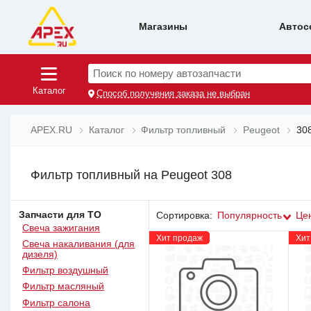
Магазины
Автос
Поиск по номеру автозапчасти
Каталог
Способ получения заказа не выбран
APEX.RU
Каталог
Фильтр топливный
Peugeot
30
Фильтр топливный на Peugeot 308
Запчасти для ТО
Сортировка:
Популярность
Це
Свеча зажигания
Хит продаж
Хит
Свеча накаливания (для
дизеля)
Фильтр воздушный
Фильтр масляный
Фильтр салона