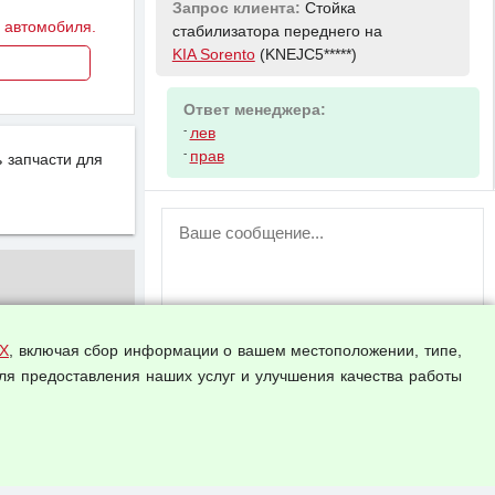
Запрос клиента:
Стойка
у автомобиля.
стабилизатора переднего на
KIA Sorento
(KNEJC5*****)
Ответ менеджера:
-
лев
-
прав
 запчасти для
ВНИМАНИЕ!
Возможность отправлять сообщения
для незарегистрированных
пользователей временно отключена!
Зарегистрируйтесь или войдите в свой
аккаунт.
Х
, включая сбор информации о вашем местоположении, типе,
ля предоставления наших услуг и улучшения качества работы
Прикрепить