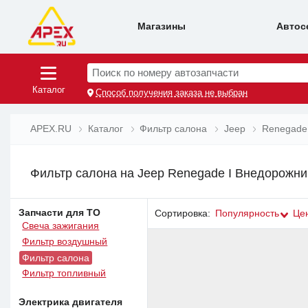
Магазины
Автос
Поиск по номеру автозапчасти
Каталог
Способ получения заказа не выбран
APEX.RU
Каталог
Фильтр салона
Jeep
Renegade
Фильтр салона на Jeep Renegade I Внедорожник
Запчасти для ТО
Сортировка:
Популярность
Це
Свеча зажигания
Фильтр воздушный
Фильтр салона
Фильтр топливный
Электрика двигателя