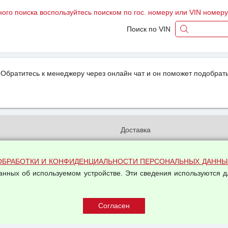
ного поиска воспользуйтесь поиском по гос. номеру или VIN номер
Поиск по VIN
Обратитесь к менеджеру через онлайн чат и он поможет подобрать
и
Доставка
бработки и конфиденциальности
Вакансии
ых данных
Оплата и возвраты
ОБРАБОТКИ И КОНФИДЕНЦИАЛЬНОСТИ ПЕРСОНАЛЬНЫХ ДАННЫ
на обработку персональных
данных об используемом устройстве. Эти сведения используются д
Арендодателям
Написать письмо Руководству
овой купли-продажи
оферта