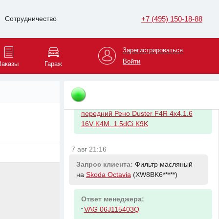
(G20)
+7 (495) 150-18-88
Сотрудничество
7 авг 20:46
Запрос клиента:
Амортизатор
Зарегистрироваться
передний левый на
Renault Duster
Войти
Заказы
Гараж
(X7LHSR*****)
Ответ менеджера:
-
RENAULT 543026656R Амортизатор
передний Рено Duster F4R 4x4.1.6
16V K4M. 1.5dCi K9K
7 авг 21:16
Запрос клиента:
Фильтр масляный
на
Skoda Octavia
(XW8BK6*****)
Ответ менеджера:
-
VAG 06J115403Q