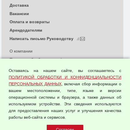
Доставка
Вакансии
Оплата и возвраты
Арендодателям
Написать письмо Руководству
О компании
Политика обработки и конфиденциальности
персональных данных
Оставаясь на нашем сайте, вы соглашаетесь с
Согласием на обработку персональных данных
ПОЛИТИКОЙ ОБРАБОТКИ И КОНФИДЕНЦИАЛЬНОСТИ
Оферта оптовой купли-продажи
ПЕРСОНАЛЬНЫХ ДАННЫХ
, включая сбор информации о
Публичная оферта
вашем местоположении, типе, языке и версии
операционной системы и браузера, а также данных об
используемом устройстве. Эти сведения используются
для предоставления наших услуг и улучшения качества
© 2026 ООО "Феникс"
работы веб-сайта и сервисов.
Все права защищены.