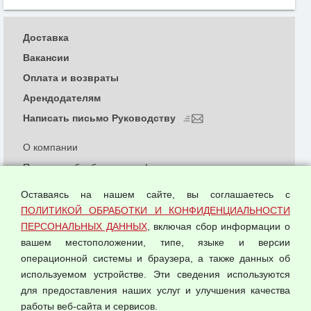
Доставка
Вакансии
Оплата и возвраты
Арендодателям
Написать письмо Руководству
О компании
Политика обработки и конфиденциальности
персональных данных
Оставаясь на нашем сайте, вы соглашаетесь с
Согласием на обработку персональных данных
ПОЛИТИКОЙ ОБРАБОТКИ И КОНФИДЕНЦИАЛЬНОСТИ
Оферта оптовой купли-продажи
ПЕРСОНАЛЬНЫХ ДАННЫХ
, включая сбор информации о
Публичная оферта
вашем местоположении, типе, языке и версии
операционной системы и браузера, а также данных об
используемом устройстве. Эти сведения используются
для предоставления наших услуг и улучшения качества
© 2026 ООО "Феникс"
работы веб-сайта и сервисов.