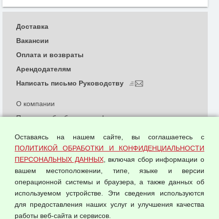
Доставка
Вакансии
Оплата и возвраты
Арендодателям
Написать письмо Руководству
О компании
Политика обработки и конфиденциальности
персональных данных
Оставаясь на нашем сайте, вы соглашаетесь с
Согласием на обработку персональных данных
ПОЛИТИКОЙ ОБРАБОТКИ И КОНФИДЕНЦИАЛЬНОСТИ
Оферта оптовой купли-продажи
ПЕРСОНАЛЬНЫХ ДАННЫХ
, включая сбор информации о
Публичная оферта
вашем местоположении, типе, языке и версии
операционной системы и браузера, а также данных об
используемом устройстве. Эти сведения используются
для предоставления наших услуг и улучшения качества
© 2026 ООО "Феникс"
работы веб-сайта и сервисов.