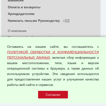
Вакансии
Оплата и возвраты
Арендодателям
Написать письмо Руководству
О компании
Политика обработки и конфиденциальности
персональных данных
Оставаясь на нашем сайте, вы соглашаетесь с
Согласием на обработку персональных данных
ПОЛИТИКОЙ ОБРАБОТКИ И КОНФИДЕНЦИАЛЬНОСТИ
Оферта оптовой купли-продажи
ПЕРСОНАЛЬНЫХ ДАННЫХ
, включая сбор информации о
Публичная оферта
вашем местоположении, типе, языке и версии
операционной системы и браузера, а также данных об
используемом устройстве. Эти сведения используются
для предоставления наших услуг и улучшения качества
© 2026 ООО "Феникс"
работы веб-сайта и сервисов.
Все права защищены.