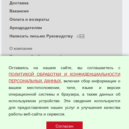
Доставка
Вакансии
Оплата и возвраты
Арендодателям
Написать письмо Руководству
О компании
Политика обработки и конфиденциальности
персональных данных
Оставаясь на нашем сайте, вы соглашаетесь с
Согласием на обработку персональных данных
ПОЛИТИКОЙ ОБРАБОТКИ И КОНФИДЕНЦИАЛЬНОСТИ
Оферта оптовой купли-продажи
ПЕРСОНАЛЬНЫХ ДАННЫХ
, включая сбор информации о
Публичная оферта
вашем местоположении, типе, языке и версии
операционной системы и браузера, а также данных об
используемом устройстве. Эти сведения используются
для предоставления наших услуг и улучшения качества
© 2026 ООО "Феникс"
работы веб-сайта и сервисов.
Все права защищены.