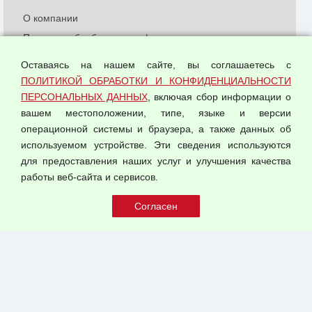
О компании
Политика обработки и конфиденциальности
персональных данных
Оставаясь на нашем сайте, вы соглашаетесь с
Согласием на обработку персональных данных
ПОЛИТИКОЙ ОБРАБОТКИ И КОНФИДЕНЦИАЛЬНОСТИ
Оферта оптовой купли-продажи
ПЕРСОНАЛЬНЫХ ДАННЫХ
, включая сбор информации о
Публичная оферта
вашем местоположении, типе, языке и версии
операционной системы и браузера, а также данных об
используемом устройстве. Эти сведения используются
для предоставления наших услуг и улучшения качества
© 2026 ООО "Феникс"
работы веб-сайта и сервисов.
Все права защищены.