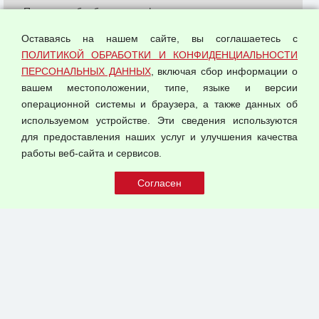
Политика обработки и конфиденциальности
персональных данных
Оставаясь на нашем сайте, вы соглашаетесь с
Согласием на обработку персональных данных
ПОЛИТИКОЙ ОБРАБОТКИ И КОНФИДЕНЦИАЛЬНОСТИ
Оферта оптовой купли-продажи
ПЕРСОНАЛЬНЫХ ДАННЫХ
, включая сбор информации о
Публичная оферта
вашем местоположении, типе, языке и версии
операционной системы и браузера, а также данных об
используемом устройстве. Эти сведения используются
для предоставления наших услуг и улучшения качества
© 2026 ООО "Феникс"
работы веб-сайта и сервисов.
Все права защищены.