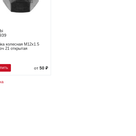
bi
939
йка колесная М12х1.5
юч 21 открытая
упить
от
50 ₽
на