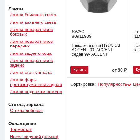
Лампы
Лампа ближнего света
Лампа дальнего света
Лампа поворотников
SWAG
Fe
боковых
80911939
11
Лампа поворотников
Гайка колесная HYUNDAI
Га
передних
ACCENT 00- ACCENT
кл
Лампа заднего хода
седан 99- ACCENT
Лампа поворотников
задних
Купить
К
от
90 ₽
Лампа стоп-сигнала
Лампа фары
Сортировка:
Популярность
Це
противотуманной задней
Лампа подсветки номера
Стекла, зеркала
Стекло лобовое
Охлаждение
Термостат
Насос водяной (помпа)