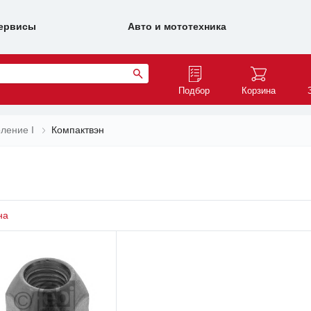
ервисы
Авто и мототехника
Подбор
Корзина
ление I
Компактвэн
на