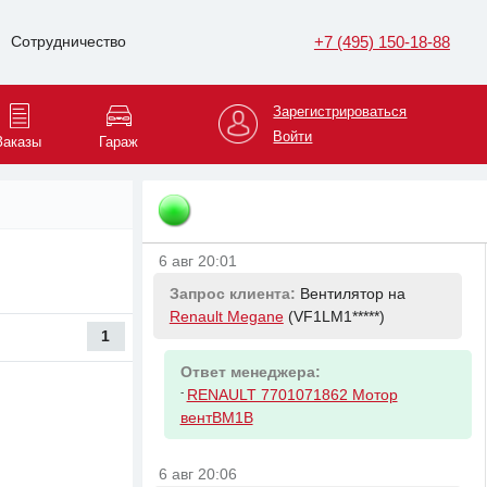
+7 (495) 150-18-88
Сотрудничество
6 авг 19:46
Запрос клиента:
Фильтр масляный
на
Haval F7
(XZGFF0*****)
Зарегистрироваться
Войти
Заказы
Гараж
Ответ менеджера:
-
1-й вариант ( по VIN е определяется)
-
2-й вариант ( по VIN е определяется)
6 авг 20:01
Запрос клиента:
Вентилятор на
Renault Megane
(VF1LM1*****)
1
Ответ менеджера:
-
RENAULT 7701071862 Мотор
вентBM1B
6 авг 20:06