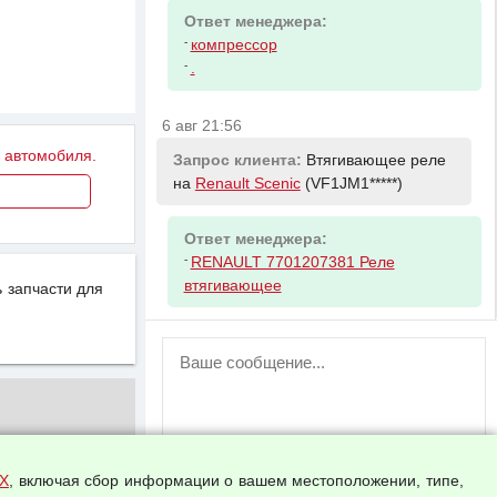
Ответ менеджера:
-
компрессор
-
.
6 авг 21:56
у автомобиля.
Запрос клиента:
Втягивающее реле
на
Renault Scenic
(VF1JM1*****)
Ответ менеджера:
-
RENAULT 7701207381 Реле
втягивающее
 запчасти для
ВНИМАНИЕ!
Возможность отправлять сообщения
для незарегистрированных
пользователей временно отключена!
Зарегистрируйтесь или войдите в свой
аккаунт.
Х
, включая сбор информации о вашем местоположении, типе,