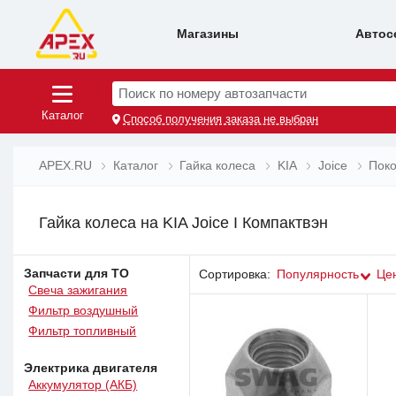
Магазины
Автос
Поиск по номеру автозапчасти
Каталог
Способ получения заказа не выбран
APEX.RU
Каталог
Гайка колеса
KIA
Joice
Поко
Гайка колеса на KIA Joice I Компактвэн
Запчасти для ТО
Сортировка:
Популярность
Це
Свеча зажигания
Фильтр воздушный
Фильтр топливный
Электрика двигателя
Аккумулятор (АКБ)