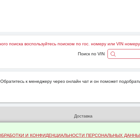
ного поиска воспользуйтесь поиском по гос. номеру или VIN номер
Поиск по VIN
Обратитесь к менеджеру через онлайн чат и он поможет подобрать
и
Доставка
бработки и конфиденциальности
Вакансии
ых данных
Оплата и возвраты
ОБРАБОТКИ И КОНФИДЕНЦИАЛЬНОСТИ ПЕРСОНАЛЬНЫХ ДАННЫ
на обработку персональных