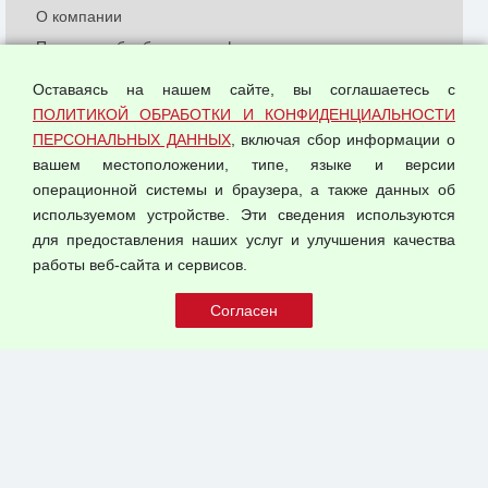
О компании
Политика обработки и конфиденциальности
персональных данных
Оставаясь на нашем сайте, вы соглашаетесь с
Согласием на обработку персональных данных
ПОЛИТИКОЙ ОБРАБОТКИ И КОНФИДЕНЦИАЛЬНОСТИ
Оферта оптовой купли-продажи
ПЕРСОНАЛЬНЫХ ДАННЫХ
, включая сбор информации о
Публичная оферта
вашем местоположении, типе, языке и версии
операционной системы и браузера, а также данных об
используемом устройстве. Эти сведения используются
для предоставления наших услуг и улучшения качества
© 2026 ООО "Феникс"
работы веб-сайта и сервисов.
Все права защищены.