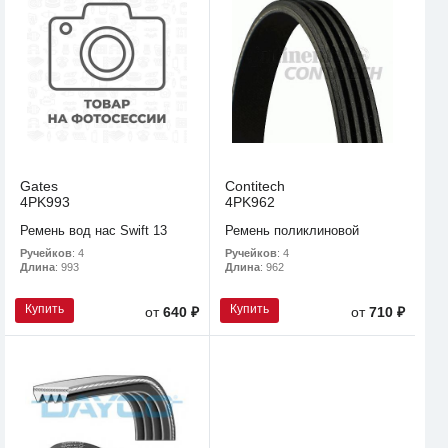
Gates
Contitech
4PK993
4PK962
Ремень вод нас Swift 13
Ремень поликлиновой
Ручейков
: 4
Ручейков
: 4
Длина
: 993
Длина
: 962
Купить
Купить
от
640 ₽
от
710 ₽