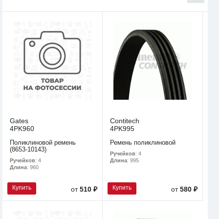
Gates
Contitech
4PK960
4PK995
Поликлиновой ремень
Ремень поликлиновой
(8653-10143)
Ручейков
: 4
Ручейков
: 4
Длина
: 995
Длина
: 960
Купить
Купить
от
510 ₽
от
580 ₽